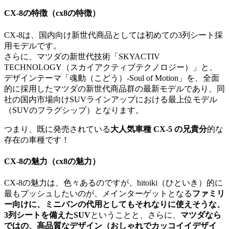
CX-8の特徴（cx8の特徴）
CX-8は、国内向け新世代商品としては初めての3列シート採
用モデルです。
さらに、マツダの新世代技術「SKYACTIV
TECHNOLOGY（スカイアクティブテクノロジー）」と、
デザインテーマ「魂動（こどう）-Soul of Motion」を、全面
的に採用したマツダの新世代商品群の最新モデルであり、同
社の国内市場向けSUVラインアップにおける最上位モデル
（SUVのフラグシップ）となります。
つまり、既に発売されている
大人気車種 CX-5 の兄貴分
的な
存在の車種です！
CX-8の魅力（cx8の魅力）
CX-8の魅力は、色々あるのですが、hitoiki（ひといき）的に
最もプッシュしたいのが、メインターゲットとなる
ファミリ
ー向けに、ミニバンの代用としてもそれなりに使えそうな、
3列シートを備えたSUV
ということと、さらに、
マツダなら
ではの、高品質なデザイン（おしゃれでカッコイイデザイ