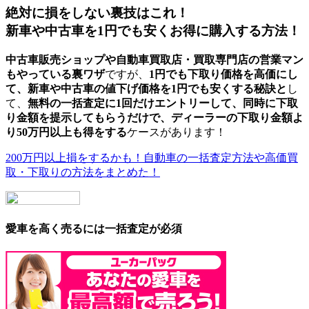
絶対に損をしない裏技はこれ！
新車や中古車を1円でも安くお得に購入する方法！
中古車販売ショップや自動車買取店・買取専門店の営業マン
もやっている
裏ワザ
ですが、
1円でも
下取り価格を高価
にし
て、
新車や中古車の値下げ価格を1円でも安くする秘訣
と
し
て、
無料の一括査定に1回だけエントリーして、同時に下取
り金額を提示してもらうだけ
で、ディーラーの下取り金額よ
り
50万円以上も得
をする
ケースがあります！
200万円以上損をするかも！自動車の一括査定方法や高価買
取・下取りの方法をまとめた！
愛車を高く売るには一括査定が必須