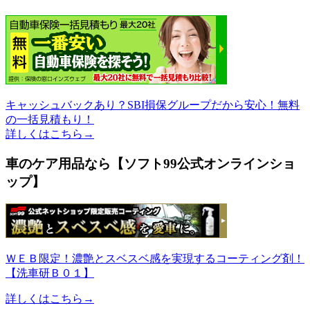
キャッシュバックあり？SBI損保グループだから安心！無料
の一括見積もり！
詳しくはこちら→
車のケア用品なら【ソフト99公式オンラインショ
ップ】
ＷＥＢ限定！濃艶とスベスベ感を実現するコーティング剤！
【洗車研Ｂ０１】
詳しくはこちら→