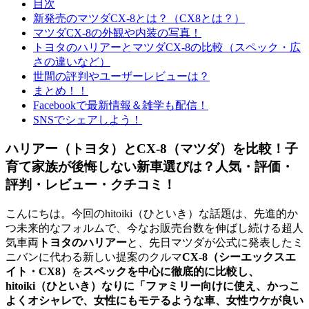
目次
新発売のマツダCX-8とは？（CX8とは？）
マツダCX-8の外観や内装の写真！
トヨタのハリアーとマツダCX-8の比較（スペック・広
さの違いなど）
世間の評判やユーザーレビューは？
まとめ！！
Facebookで最新情報＆雑学も配信！
SNSでシェアしよう！
ハリアー（トヨタ）とCX-8（マツダ）を比較！子
育て家族が後悔しない新車選びは？人気・評価・
評判・レビュー・クチコミ！
こんにちは。今回のhitoiki（ひといき）な話題は、先進的か
つ未来的なフォルムで、今なお販売台数を伸ばし続ける超人
気車両
トヨタのハリアー
と、先日マツダが公式に発表したミ
ニバンに代わる新しい提案のクルマ
CX-8（シーエックスエ
イト・CX8）
を
スペックを中心に徹底的に比較し、
hitoiki（ひといき）なりに「ファミリー向けに使え、かっこ
よくオシャレで、女性にもモテるような車、女性ウケが良い