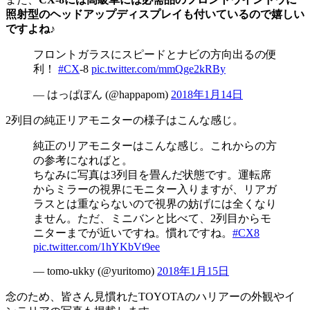
照射型のヘッドアップディスプレイも付いているので嬉しい
ですよね♪
フロントガラスにスピードとナビの方向出るの便
利！
#CX
-8
pic.twitter.com/mmQge2kRBy
— はっぱぽん (@happapom)
2018年1月14日
2列目の純正リアモニターの様子はこんな感じ。
純正のリアモニターはこんな感じ。これからの方
の参考になればと。
ちなみに写真は3列目を畳んだ状態です。運転席
からミラーの視界にモニター入りますが、リアガ
ラスとは重ならないので視界の妨げには全くなり
ません。ただ、ミニバンと比べて、2列目からモ
ニターまでが近いですね。慣れですね。
#CX8
pic.twitter.com/1hYKbVt9ee
— tomo-ukky (@yuritomo)
2018年1月15日
念のため、皆さん見慣れたTOYOTAのハリアーの外観やイ