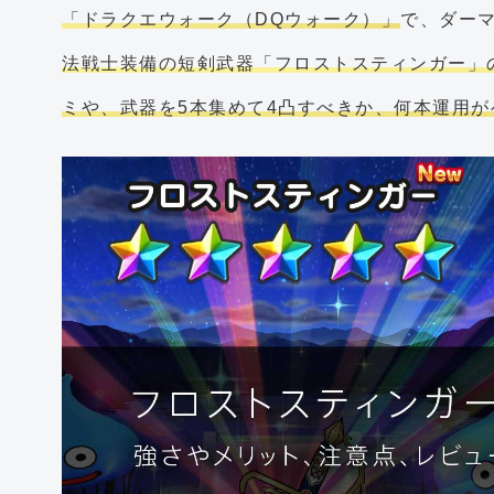
「ドラクエウォーク（DQウォーク）」
で、ダー
法戦士装備の短剣武器「フロストスティンガー」の性能
ミや、武器を5本集めて4凸すべきか、何本運用