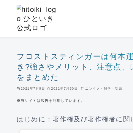
コ
ン
テ
ン
ツ
へ
移
フロストスティンガーは何本運
動
き?強さやメリット、注意点、
をまとめた
2021年7月9日
2021年7月30日
エンタメ・雑学・話題
※当サイトは広告を利用しています。
はじめに：著作権及び著作権者に関