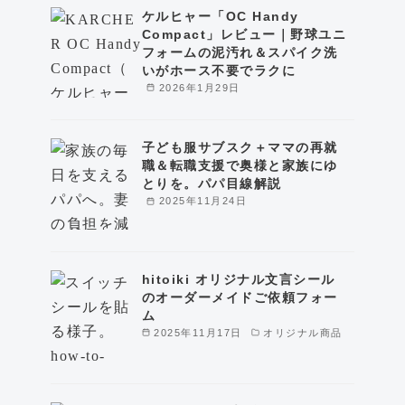
ケルヒャー「OC Handy
Compact」レビュー｜野球ユニ
フォームの泥汚れ＆スパイク洗
いがホース不要でラクに
2026年1月29日
子ども服サブスク＋ママの再就
職＆転職支援で奥様と家族にゆ
とりを。パパ目線解説
2025年11月24日
hitoiki オリジナル文言シール
のオーダーメイドご依頼フォー
ム
2025年11月17日
オリジナル商品