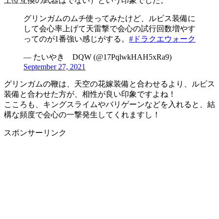
上位互換の武器はでない）という印象でした。
グリンガムのムチ使ってみたけど、ルビス装備に
して会心率上げて天雷撃で会心の試行回数増やす
ってのが1番強い感じがする。
#ドラクエウォーク
— たいやき DQW (@17PqlwkHAH5xRa9)
September 27, 2021
グリンガムの鞭は、天空の花嫁装備と合わせるより、ルビス
装備と合わせた方が、相性が良い印象ですよね！
こころも、キングスライムやバリゲーンなどを入れると、結
構な頻度で会心の一撃発生してくれますし！
スポンサーリンク