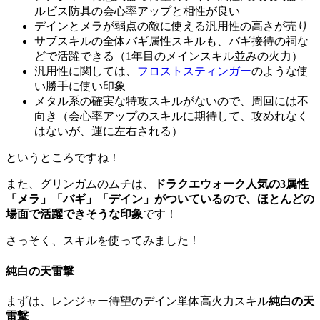
ルビス防具の会心率アップと相性が良い
デインとメラが弱点の敵に使える汎用性の高さが売り
サブスキルの全体バギ属性スキルも、バギ接待の祠な
どで活躍できる（1年目のメインスキル並みの火力）
汎用性に関しては、
フロストスティンガー
のような使
い勝手に使い印象
メタル系の確実な特攻スキルがないので、周回には不
向き（会心率アップのスキルに期待して、攻めれなく
はないが、運に左右される）
というところですね！
また、グリンガムのムチは、
ドラクエウォーク人気の3属性
「メラ」「バギ」「デイン」がついているので、ほとんどの
場面で活躍できそうな印象
です！
さっそく、スキルを使ってみました！
純白の天雷撃
まずは、レンジャー待望のデイン単体高火力スキル
純白の天
雷撃