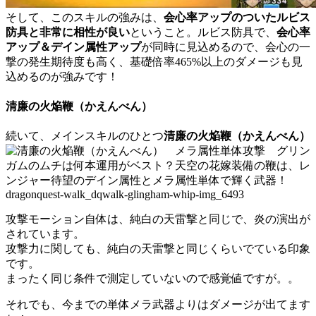
そして、このスキルの強みは、
会心率アップのついたルビス
防具と非常に相性が良い
ということ。ルビス防具で、
会心率
アップ＆デイン属性アップ
が同時に見込めるので、会心の一
撃の発生期待度も高く、基礎倍率465%以上のダメージも見
込めるのが強みです！
清廉の火焔鞭（かえんべん）
続いて、メインスキルのひとつ
清廉の火焔鞭（かえんべん）
攻撃モーション自体は、純白の天雷撃と同じで、炎の演出が
されています。
攻撃力に関しても、純白の天雷撃と同じくらいでている印象
です。
まったく同じ条件で測定していないので感覚値ですが。。
それでも、今までの単体メラ武器よりはダメージが出てます