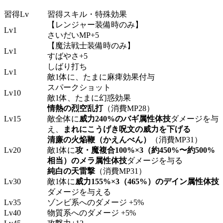
習得Lv
習得スキル・特殊効果
【レンジャー装備時のみ】
Lv1
さいだいMP+5
【魔法戦士装備時のみ】
Lv1
すばやさ+5
しばり打ち
Lv1
敵1体に、たまに麻痺効果付与
スパークショット
Lv10
敵1体、たまに幻惑効果
情熱の烈空乱打
（消費MP28）
Lv15
敵全体に
威力240%のバギ属性体技
ダメージを与
え、
まれにこうげき呪文の威力を下げる
清廉の火焔鞭（かえんべん）
（消費MP31）
Lv20
敵1体に
攻・魔複合100%×3（約450%〜約500%
相当）のメラ属性体技
ダメージを与る
純白の天雷撃
（消費MP31）
Lv30
敵1体に
威力155%×3（465%）のデイン属性体技
ダメージを与える
Lv35
ゾンビ系へのダメージ +5%
Lv40
物質系へのダメージ +5%