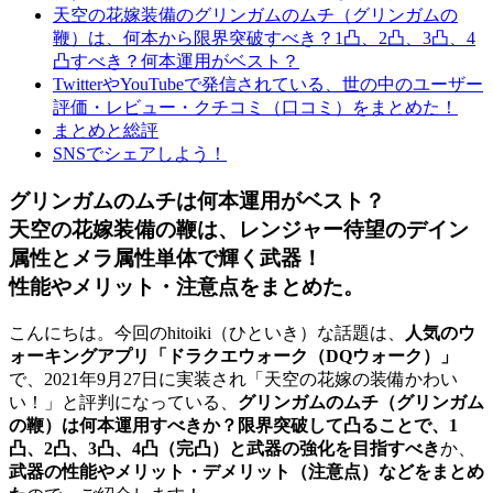
天空の花嫁装備のグリンガムのムチ（グリンガムの
鞭）は、何本から限界突破すべき？1凸、2凸、3凸、4
凸すべき？何本運用がベスト？
TwitterやYouTubeで発信されている、世の中のユーザー
評価・レビュー・クチコミ（口コミ）をまとめた！
まとめと総評
SNSでシェアしよう！
グリンガムのムチは何本運用がベスト？
天空の花嫁装備の鞭は、レンジャー待望のデイン
属性とメラ属性単体で輝く武器！
性能やメリット・注意点をまとめた。
こんにちは。今回のhitoiki（ひといき）な話題は、
人気のウ
ォーキングアプリ「ドラクエウォーク（DQウォーク）」
で、2021年9月27日に実装され「天空の花嫁の装備かわい
い！」と評判になっている、
グリンガムのムチ（グリンガム
の鞭）は何本運用すべきか？限界突破して凸ることで、1
凸、2凸、3凸、4凸（完凸）と武器の強化を目指すべき
か、
武器の性能やメリット・デメリット（注意点）などをまとめ