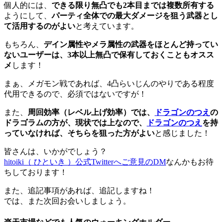
個人的には、
できる限り無凸でも2本目までは複数所有する
ようにして、
パーティ全体での最大ダメージを狙う武器とし
て活用するのがよい
と考えています。
もちろん、
デイン属性やメラ属性の武器をほとんど持ってい
ないユーザーは、3本以上無凸で保有しておくこともオスス
メ
します！
まぁ、メガモン戦であれば、4凸らいじんのやりである程度
代用できるので、必須ではないですが！
また、
周回効率（レベル上げ効率）では、
ドラゴンのつえ
の
ドラゴラムの方が、現状では上なので、
ドラゴンのつえ
を持
っていなければ、そちらを狙った方がよい
と感じました！
皆さんは、いかがでしょう？
hitoiki（ ひといき ）公式Twitterへご意見のDM
なんかもお待
ちしております！
また、追記事項があれば、追記しますね！
では、また次回お会いしましょう。