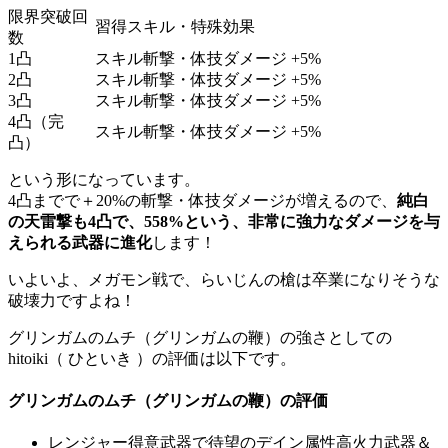
限界突破回
習得スキル・特殊効果
数
1凸
スキル斬撃・体技ダメージ +5%
2凸
スキル斬撃・体技ダメージ +5%
3凸
スキル斬撃・体技ダメージ +5%
4凸（完
スキル斬撃・体技ダメージ +5%
凸）
という形になっています。
4凸までで＋20%の斬撃・体技ダメージが増えるので、
純白
の天雷撃も4凸で、558%という、非常に強力なダメージを与
えられる武器に進化
します！
いよいよ、メガモン戦で、らいじんの槍は卒業になりそうな
破壊力ですよね！
グリンガムのムチ（グリンガムの鞭）の強さとしての
hitoiki（ ひといき ）の評価は以下です。
グリンガムのムチ（グリンガムの鞭）の評価
レンジャー得意武器で待望のデイン属性高火力武器＆