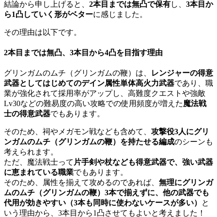
結論から申し上げると、
2本目までは無凸で保有
し、
3本目か
ら1凸していく形がベター
に感じました。
その理由は以下です。
2本目までは無凸、3本目から4凸を目指す理由
グリンガムのムチ（グリンガムの鞭）は、
レンジャーの得意
武器としてはじめてのデイン属性単体高火力武器
であり、職
業が強化されて採用率がアップし、高難度クエストや強敵
Lv30などの難易度の高い攻略での使用頻度が増えた
魔法戦
士の得意武器
でもあります。
そのため、祠やメガモン戦なども含めて、
攻撃役3人にグリ
ンガムのムチ（グリンガムの鞭）を持たせる編成
のシーンも
考えられます。
ただ、魔法戦士って
片手剣や杖なども得意武器で、強い武器
に恵まれている職業
でもあります。
そのため、属性を揃えて攻めるのであれば、
無理にグリンガ
ムのムチ（グリンガムの鞭）3本で揃えずに、他の武器でも
代用が効きやすい（3本も同時に使わないケースが多い）
と
いう理由から、3本目から1凸させてもよいと考えました！