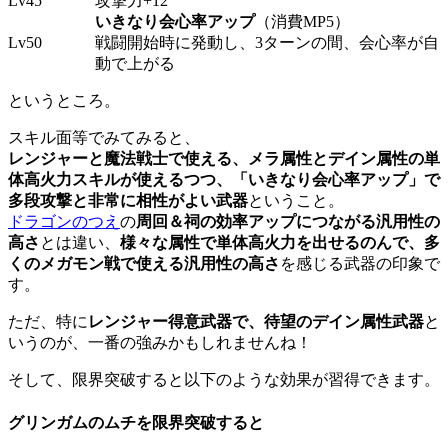
Lv45
攻撃力+12
いきなり会心率アップ
（消費MP5）
Lv50
戦闘開始時に発動し、3ターンの間、会心率が自
動で上がる
というところ。
スキル面等でみてみると、
レンジャーと魔法戦士で使える、メラ属性とデイン属性の単
体高火力スキルが使えるつつ、「いきなり会心率アップ」で
多段攻撃と非常に相性がよい武器
ということ。
ドラゴンのつえ
の
周回＆祠の効率アップにつながる汎用性の
高さ
とは違い、
様々な属性で単体高火力を出せるのんで、多
くのメガモン戦で使える汎用性の高さ
を感じる武器の印象で
す。
ただ、特に
レンジャー得意武器で、待望のデイン属性武器
と
いうのが、一番の強みかもしれませんね！
そして、限界突破すると以下のような効果が習得できます。
グリンガムのムチを限界突破すると