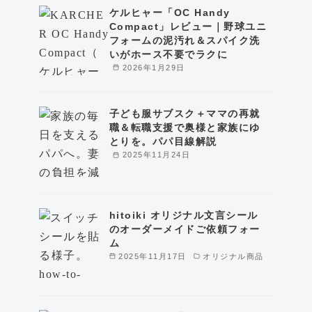
ケルヒャー「OC Handy
Compact」レビュー｜野球ユニ
フォームの泥汚れ＆スパイク洗
いがホース不要でラクに
2026年1月29日
子ども服サブスク＋ママの再就
職＆転職支援で奥様と家族にゆ
とりを。パパ目線解説
2025年11月24日
hitoiki オリジナル文言シール
のオーダーメイドご依頼フォー
ム
2025年11月17日
オリジナル商品