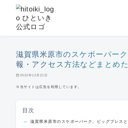
コ
ン
テ
ン
ツ
へ
移
滋賀県米原市のスケボーパーク
動
報・アクセス方法などまとめ
2022年12月21日
※当サイトは広告を利用しています。
目次
滋賀県米原市のスケボーパーク。ビッグブレスと