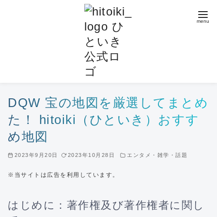
コ
ン
テ
ン
ツ
へ
移
動
DQW 宝の地図を厳選してまとめ
た！ hitoiki（ひといき）おすす
め地図
2023年9月20日
2023年10月28日
エンタメ・雑学・話題
※当サイトは広告を利用しています。
はじめに：著作権及び著作権者に関し