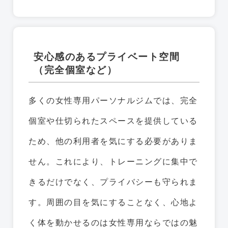
安心感のあるプライベート空間
（完全個室など）
多くの女性専用パーソナルジムでは、完全
個室や仕切られたスペースを提供している
ため、他の利用者を気にする必要がありま
せん。これにより、トレーニングに集中で
きるだけでなく、プライバシーも守られま
す。周囲の目を気にすることなく、心地よ
く体を動かせるのは女性専用ならではの魅