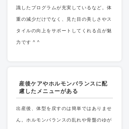
識したプログラムが充実しているなど。体
重の減少だけでなく、見た目の美しさやス
タイルの向上をサポートしてくれる点が魅
力です ^ ^
産後ケアやホルモンバランスに配
慮したメニューがある
出産後、体型を戻すのは簡単ではありませ
ん。ホルモンバランスの乱れや骨盤のゆが