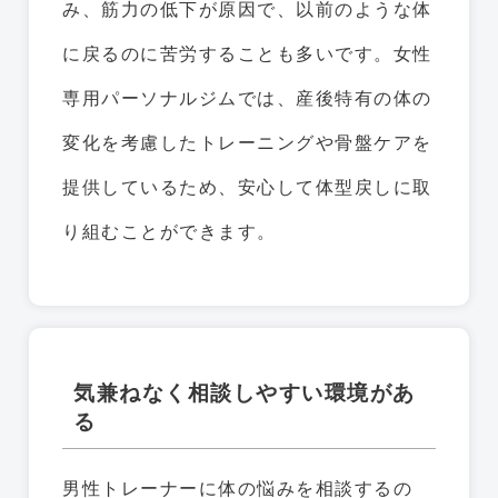
み、筋力の低下が原因で、以前のような体
に戻るのに苦労することも多いです。女性
専用パーソナルジムでは、産後特有の体の
変化を考慮したトレーニングや骨盤ケアを
提供しているため、安心して体型戻しに取
り組むことができます。
気兼ねなく相談しやすい環境があ
る
男性トレーナーに体の悩みを相談するの