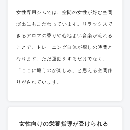
女性専用ジムでは、空間の女性が好む空間
演出にもこだわっています。リラックスで
きるアロマの香りや心地よい音楽が流れる
ことで、トレーニング自体が癒しの時間と
なります。ただ運動をするだけでなく、
「ここに通うのが楽しみ」と思える空間作
りがされています。
女性向けの栄養指導が受けられる