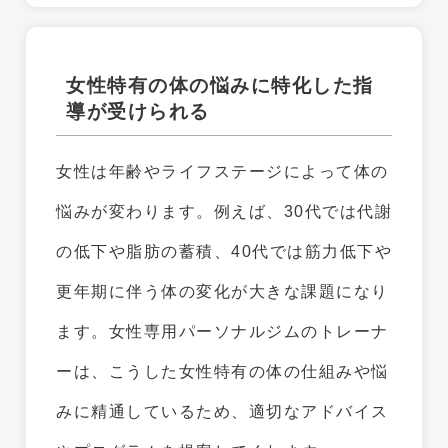
女性特有の体の悩みに特化した指
導が受けられる
女性は年齢やライフステージによって体の
悩みが変わります。例えば、30代では代謝
の低下や脂肪の蓄積、40代では筋力低下や
更年期に伴う体の変化が大きな課題になり
ます。女性専用パーソナルジムのトレーナ
ーは、こうした女性特有の体の仕組みや悩
みに精通しているため、適切なアドバイス