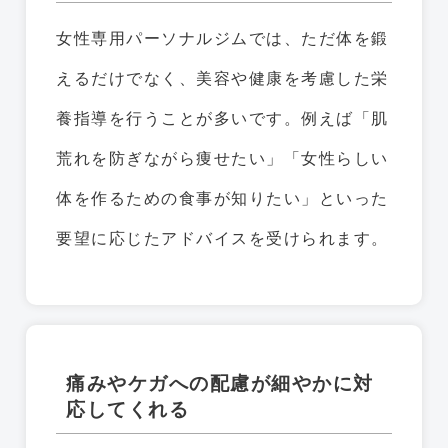
女性専用パーソナルジムでは、ただ体を鍛
えるだけでなく、美容や健康を考慮した栄
養指導を行うことが多いです。例えば「肌
荒れを防ぎながら痩せたい」「女性らしい
体を作るための食事が知りたい」といった
要望に応じたアドバイスを受けられます。
痛みやケガへの配慮が細やかに対
応してくれる