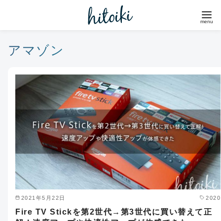
コ
ン
テ
ン
アマゾン
ツ
へ
移
動
2021年5月22日
2020
Fire TV Stickを第2世代→第3世代に買い替えて正