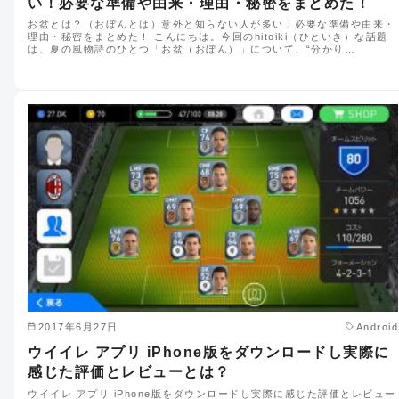
い！必要な準備や由来・理由・秘密をまとめた！
お盆とは？（おぼんとは）意外と知らない人が多い！必要な準備や由来・
理由・秘密をまとめた！ こんにちは。今回のhitoiki（ひといき）な話題
は、夏の風物詩のひとつ「お盆（おぼん）」について、“分かり…
2017年6月27日
Android
ウイイレ アプリ iPhone版をダウンロードし実際に
感じた評価とレビューとは？
ウイイレ アプリ iPhone版をダウンロードし実際に感じた評価とレビュー