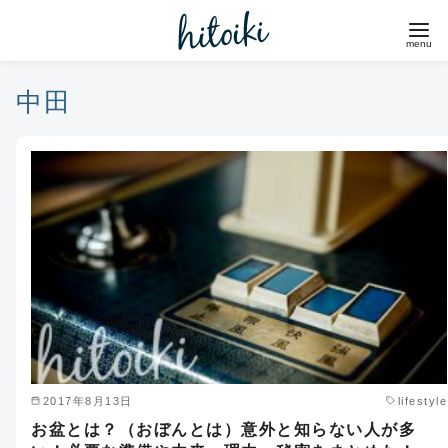
コ
ン
テ
ン
中田
ツ
へ
移
動
2017年8月13日
lifestyle
お盆とは？（おぼんとは）意外と知らない人が多