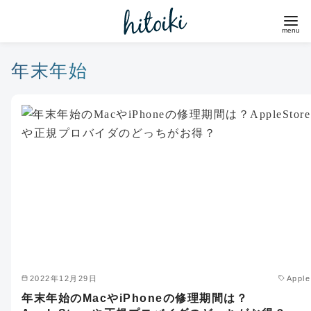
コ
ン
テ
ン
年末年始
ツ
へ
移
動
2022年12月29日
Apple
年末年始のMacやiPhoneの修理期間は？