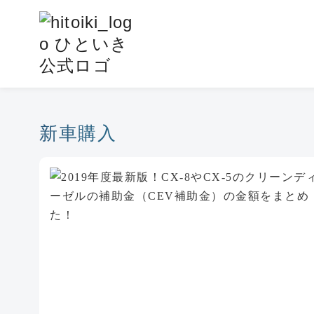
コ
ン
テ
ン
ツ
へ
移
新車購入
動