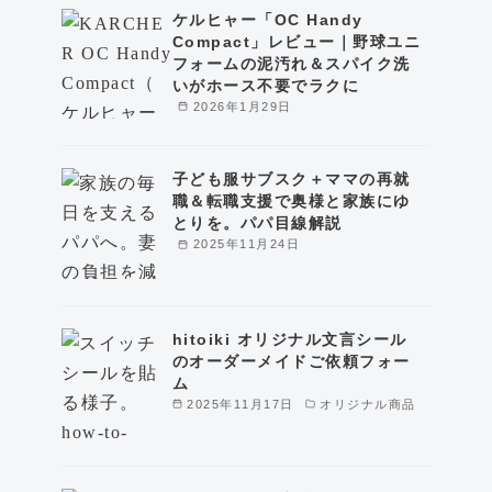
ケルヒャー「OC Handy
Compact」レビュー｜野球ユニ
フォームの泥汚れ＆スパイク洗
いがホース不要でラクに
2026年1月29日
子ども服サブスク＋ママの再就
職＆転職支援で奥様と家族にゆ
とりを。パパ目線解説
2025年11月24日
hitoiki オリジナル文言シール
のオーダーメイドご依頼フォー
ム
2025年11月17日
オリジナル商品