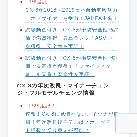
11/8追記！
CX-8が2018～2019日本自動車殿堂カ
ーオブザイヤーを受賞！JAHFA主催！
試験動画付き！CX-8が予防安全性能評
価で満点獲得！最高ランク「ASV++」
を獲得！安全性を実証！
試験動画付き！CX-8が衝突安全性能評
価で最高得点獲得！「ファイブスター
賞」を受賞！安全性を実証！
CX-8の年次改良・マイナーチェン
ジ・フルモデルチェンジ情報
10/25追記！
速報！CX-8に見慣れないスイッチが追
加！年次改良後モデルはスポーツモー
ド搭載で切り替えが可能？