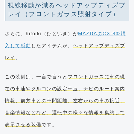
視線移動が減るヘッドアップディズプ
レイ（フロントガラス照射タイプ）
さらに、hitoiki（ひといき）が
MAZDAのCX-8を購
入して感動
したアイテムが、
ヘッドアップディズプ
レイ
。
この装備は、一言で言うと
フロントガラスに車の現
在の車速やクルコンの設定車速、ナビのルート案内
情報、前方車との車間距離、左右からの車の接近、
音楽情報などなど、運転中の様々な情報を集約して
表示させる装備
です。