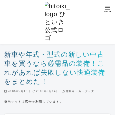
コ
ン
テ
ン
ツ
へ
移
動
新車や年式・型式の新しい中古
車を買うなら必需品の装備！こ
れがあれば失敗しない快適装備
をまとめた！
2018年5月16日
2018年9月14日
自動車・カーグッズ
※当サイトは広告を利用しています。