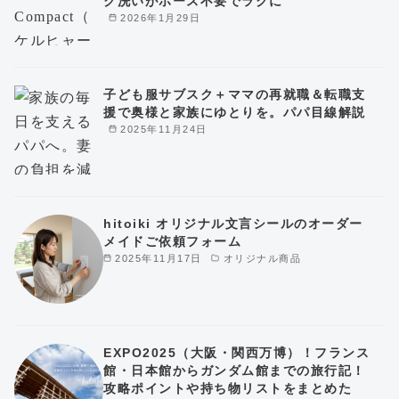
ク洗いがホース不要でラクに
2026年1月29日
子ども服サブスク＋ママの再就職＆転職支
援で奥様と家族にゆとりを。パパ目線解説
2025年11月24日
hitoiki オリジナル文言シールのオーダー
メイドご依頼フォーム
2025年11月17日
オリジナル商品
EXPO2025（大阪・関西万博）！フランス
館・日本館からガンダム館までの旅行記！
攻略ポイントや持ち物リストをまとめた