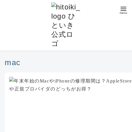
コ
ン
テ
ン
ツ
へ
移
動
mac