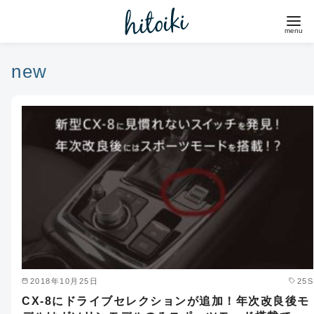
コ
ン
テ
ン
new
ツ
へ
移
動
2018年10月25日
25S
CX-8にドライブセレクションが追加！年次改良後モ