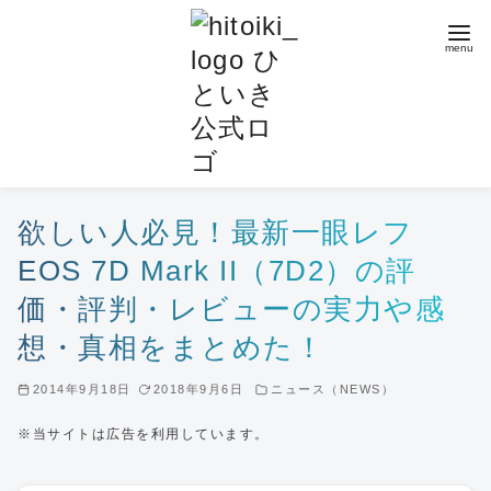
コ
ン
テ
ン
ツ
へ
移
動
欲しい人必見！最新一眼レフ
EOS 7D Mark II（7D2）の評
価・評判・レビューの実力や感
想・真相をまとめた！
2014年9月18日
2018年9月6日
ニュース（NEWS）
※当サイトは広告を利用しています。