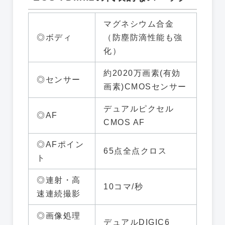
マグネシウム合金
◎ボディ
（防塵防滴性能も強
化）
約2020万画素(有効
◎センサー
画素)CMOSセンサー
デュアルピクセル
◎AF
CMOS AF
◎AFポイン
65点全点クロス
ト
◎連射・高
10コマ/秒
速連続撮影
◎画像処理
デュアルDIGIC6