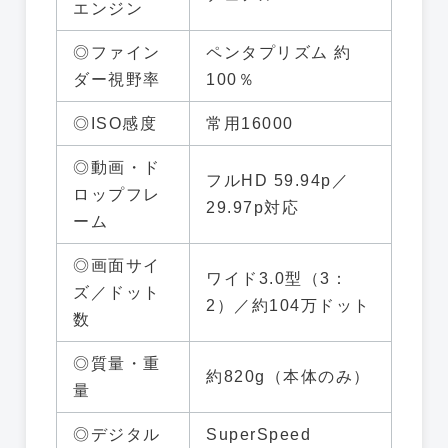
エンジン
◎ファイン
ペンタプリズム 約
ダー視野率
100％
◎ISO感度
常用16000
◎動画・ド
フルHD 59.94p／
ロップフレ
29.97p対応
ーム
◎画面サイ
ワイド3.0型（3：
ズ／ドット
2）／約104万ドット
数
◎質量・重
約820g（本体のみ）
量
◎デジタル
SuperSpeed