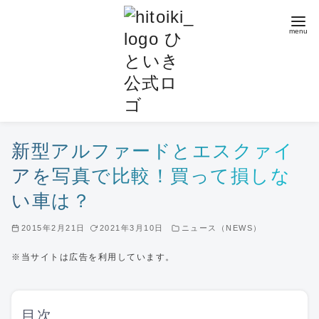
コ
ン
テ
ン
ツ
へ
移
動
新型アルファードとエスクァイ
アを写真で比較！買って損しな
い車は？
2015年2月21日
2021年3月10日
ニュース（NEWS）
※当サイトは広告を利用しています。
目次