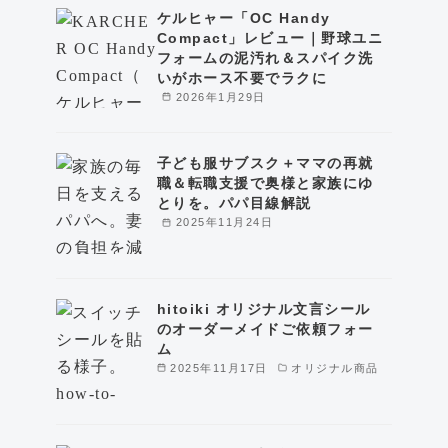
ケルヒャー「OC Handy
Compact」レビュー｜野球ユニ
フォームの泥汚れ＆スパイク洗
いがホース不要でラクに
2026年1月29日
子ども服サブスク＋ママの再就
職＆転職支援で奥様と家族にゆ
とりを。パパ目線解説
2025年11月24日
hitoiki オリジナル文言シール
のオーダーメイドご依頼フォー
ム
2025年11月17日
オリジナル商品