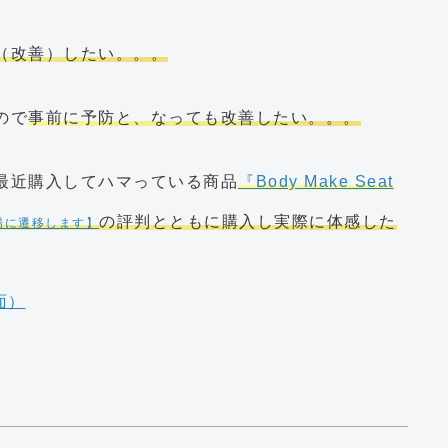
（改善）したい。。。
ので
事前に予防と、なっても改善したい。。。
私が最近購入してハマっている商品
『Body Make Seat
の評判とともに購入し実際に体感した
場に遷移します】