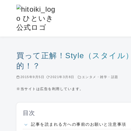
コ
ン
テ
ン
ツ
へ
移
買って正解！Style（スタイ
動
的！？
2015年9月5日
2021年3月8日
エンタメ・雑学・話題
※当サイトは広告を利用しています。
目次
記事を読まれる方への事前のお願いと注意事項