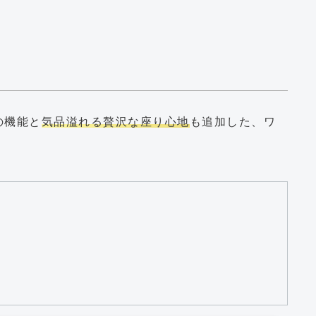
）
の機能と
気品溢れる贅沢な座り心地
も追加した、ワ