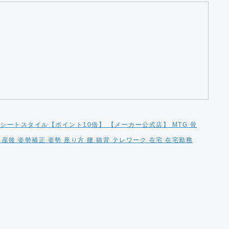
クシートスタイル【ポイント10倍】 【メーカー公式店】 MTG 骨
品 産後 姿勢補正 姿勢 座り方 腰 猫背 テレワーク 在宅 在宅勤務