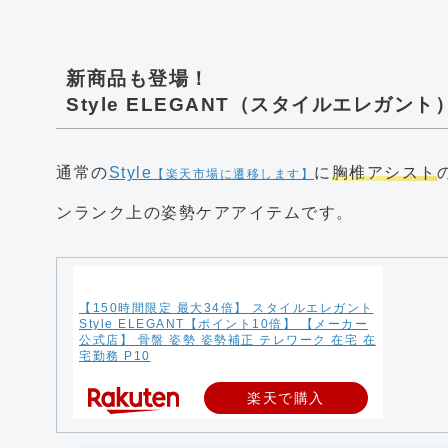
新商品も登場！
Style ELEGANT（スタイルエレガント
通常の
Style
に
胸椎アシスト
【楽天市場に遷移します】
ンランク上の姿勢ケアアイテムです。
【150時間限定 最大34倍】 スタイルエレガント
Style ELEGANT【ポイント10倍】 【メーカー
公式店】 骨盤 姿勢 姿勢補正 テレワーク 在宅 在
宅勤務 P10
楽天で購入