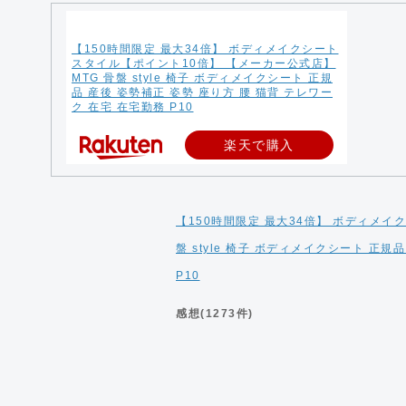
【150時間限定 最大34倍】 ボディメイクシート
スタイル【ポイント10倍】 【メーカー公式店】
MTG 骨盤 style 椅子 ボディメイクシート 正規
品 産後 姿勢補正 姿勢 座り方 腰 猫背 テレワー
ク 在宅 在宅勤務 P10
楽天で購入
【150時間限定 最大34倍】 ボディメイ
盤 style 椅子 ボディメイクシート 正規
P10
感想(1273件)