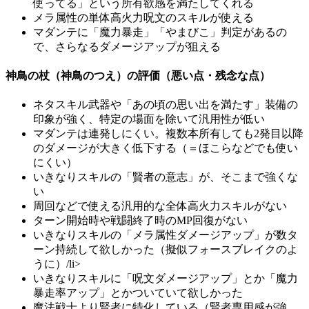
使ってる」という所有欲感を満たしてくれる
メラ属性の単体高火力呪文のスキルが使える
マダンテに「魔力暴走」「やまびこ」判定があるの
で、さらなるダメージアップが狙える
神鳥の杖（神鳥のつえ）の評価（悪い点・残念な点）
ネタスキル武器や「あの頃の思い出を満たす」装備の
印象が強く、特定の場面を除いて汎用性が低い
マダンテは連発しにくい。複数本所有しても2発目以降
のダメージが大きく低下する（＝ほこらなどでも使い
にくい）
いきなりスキルの「賢者の意志」が、そこまで強くな
い
周回などで使える汎用的な全体高火力スキルがない
ターン開始時や戦闘終了時のMP回復がない
いきなりスキルの「メラ属性ダメージアップ」が数タ
ーン持続して欲しかった（擬似フォースブレイクのよ
うに）/li>
いきなりスキルに「呪文ダメージアップ」とか「魔力
暴走率アップ」とかついていて欲しかった
魔法戦士より賢者に特化している（賢者専用感が強