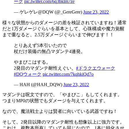
ーク
pic.twitter.com/6q3bklm7ze
— ゲレゲレ@DQW (@_GereGere)
June 23, 2022
様々な状態からのダメージの差を検証されていますね！通常
だと1万ダメージぐらいを基本として、心珠構成や魔力覚醒
まで重なると、2.5万ダメージぐらいまで伸びます！！
とりあえず5本引いたので
杖だけ装備の無凸マダンテ4連発。
やまびこはする。
2発目のマダンテ耐性えぐい。
#ドラクエウォーク
#DQウォーク
pic.twitter.com/7kqhkiQd7o
— HAH (@HAH_DQW)
June 23, 2022
マダンテは呪文ですので、「やまびこ」もしてくれます。
つまりMP0の状態でもダメージを与えてくれます。
なので、魔法戦士よりは賢者に向いている武器ですね！
そして、2発目以降のマダンテ耐性も想像以上に強力です。
これは、複数本所有していても同じなので、1本に特化させ