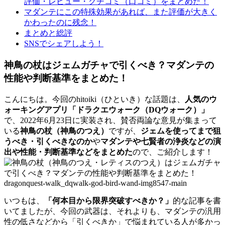
評価・レビュー・クチコミ（口コミ）をまとめた！
マダンテにこの特殊効果があれば、また評価が大きく
かわったのに残念！
まとめと総評
SNSでシェアしよう！
神鳥の杖はジェムガチャで引くべき？マダンテの
性能や判断基準をまとめた！
こんにちは。今回のhitoiki（ひといき）な話題は、
人気のウ
ォーキングアプリ「ドラクエウォーク（DQウォーク）」
で、2022年6月23日に実装され、賛否両論な意見が集まって
いる
神鳥の杖（神鳥のつえ）
ですが、
ジェムを使ってまで狙
うべき・引くべきなのか
や
マダンテや七賢者の浄炎などの演
出や性能・判断基準などをまとめた
ので、ご紹介します！
いつもは、
「何本目から限界突破すべきか？」
的な記事を書
いてましたが、今回の武器は、それよりも、マダンテの汎用
性の低さなどから「引くべきか」で悩まれている人が多かっ