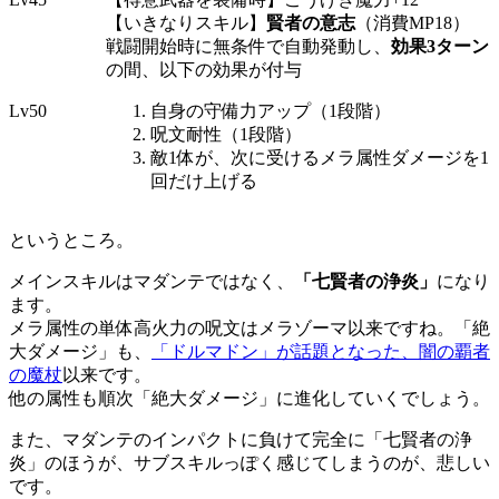
【いきなりスキル】
賢者の意志
（消費MP18）
戦闘開始時に無条件で自動発動し、
効果3ターン
の間、以下の効果が付与
Lv50
自身の守備力アップ（1段階）
呪文耐性（1段階）
敵1体が、次に受けるメラ属性ダメージを1
回だけ上げる
というところ。
メインスキルはマダンテではなく、
「七賢者の浄炎」
になり
ます。
メラ属性の単体高火力の呪文はメラゾーマ以来ですね。「絶
大ダメージ」も、
「ドルマドン」が話題となった、闇の覇者
の魔杖
以来です。
他の属性も順次「絶大ダメージ」に進化していくでしょう。
また、マダンテのインパクトに負けて完全に「七賢者の浄
炎」のほうが、サブスキルっぽく感じてしまうのが、悲しい
です。