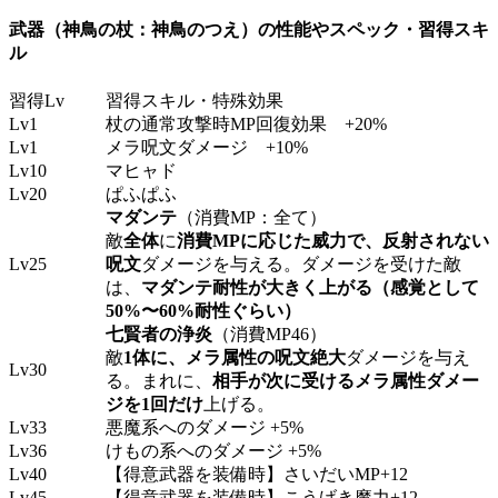
武器（神鳥の杖：神鳥のつえ）の性能やスペック・習得スキ
ル
習得Lv
習得スキル・特殊効果
Lv1
杖の通常攻撃時MP回復効果 +20%
Lv1
メラ呪文ダメージ +10%
Lv10
マヒャド
Lv20
ぱふぱふ
マダンテ
（消費MP：全て）
敵
全体
に
消費MPに応じた威力で、反射されない
Lv25
呪文
ダメージを与える。ダメージを受けた敵
は、
マダンテ耐性が大きく上がる（感覚として
50%〜60%耐性ぐらい）
七賢者の浄炎
（消費MP46）
敵
1体に、メラ属性の呪文
絶大
ダメージを与え
Lv30
る。まれに、
相手が次に受けるメラ属性ダメー
ジを1回だけ
上げる。
Lv33
悪魔系へのダメージ +5%
Lv36
けもの系へのダメージ +5%
Lv40
【得意武器を装備時】さいだいMP+12
Lv45
【得意武器を装備時】こうげき魔力+12