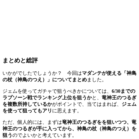
まとめと総評
いかがでしたでしょうか？ 今回は
マダンテが使える「神鳥
の杖（神鳥のつえ）」についてまとめ
ました。
ジェムを使ってガチャで狙うべきかについては、
6/30までの
ラプソーン戦でランキング上位を狙うか
と、
竜神王のつるぎ
を複数所持しているか
がポイントで、当てはまれば、
ジェム
を使って狙ってもアリ
に思えます。
ただ、個人的には、まずは
竜神王のつるぎをを狙いつつ、竜
神王のつるぎが手に入ってから、神鳥の杖（神鳥のつえ）を
狙う
のでよいかと考えています。