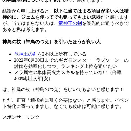
の判断基準についてまとめた
のでご紹介します。
結論から申し上げると、
以下に当てはまる項目が多い人は積
極的に、ジェムを使ってでも狙ってもよい武器
だと感じます
が、当てはまらない人は、
竜神王の剣
を優先的に狙うべきで
あると私は考えます。
神鳥の杖（神鳥のつえ）を引いたほうが良い人
竜神王の剣
を2本以上所有している
2022年6月30日までのギガモンスター「ラプソーン」の
討伐を効率化しつつ、ランキング上位を狙いたい
メラ属性の単体高火力スキルを持っていない（倍率
400%以上が目安）
は、神鳥の杖（神鳥のつえ）をひいてもよいと感じます！
ただ、正直「積極的に引く必要はない」と感じます。イベン
ト特化に寄ってますし、なくても攻略は可能に感じます。
スポンサーリンク