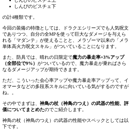
しんぴのビスチェ上
しんぴのビスチェ下
の計4種類です。
今回の装備の特徴としては、ドラクエシリーズでも人気呪文
でありつつ、自分の全MPを使って巨大なダメージを与えら
れる「マダンテ」が使えることと、メラゾーマ以来の「メラ
単体高火力呪文スキル」がついていることになります。
また、防具では、晴れの日限定で
魔力の暴走率+3%アップ
（全部位で9%）
がついているので、魔力暴走が乗ればさら
なるダメージアップが期待できます。
ただ、こういった会心率アップや魔力暴走率アップって、イ
オマータなどの多段系スキルに向いている気がするのですが
ね。。
その中でまずは、
神鳥の杖（神鳥のつえ）の武器の性能、評
価についてまとめた
のでご紹介します。
神鳥の杖（神鳥のつえ）の武器の性能やスペックとしては以
下です。