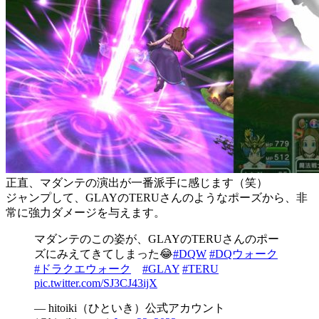
正直、マダンテの演出が一番派手に感じます（笑）
ジャンプして、GLAYのTERUさんのようなポーズから、非
常に強力ダメージを与えます。
マダンテのこの姿が、GLAYのTERUさんのポー
ズにみえてきてしまった😂
#DQW
#DQウォーク
#ドラクエウォーク
#GLAY
#TERU
pic.twitter.com/SJ3CJ43ijX
— hitoiki（ひといき）公式アカウント