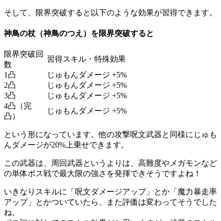
そして、限界突破すると以下のような効果が習得できます。
神鳥の杖（神鳥のつえ）を限界突破すると
限界突破回
習得スキル・特殊効果
数
1凸
じゅもんダメージ +5%
2凸
じゅもんダメージ +5%
3凸
じゅもんダメージ +5%
4凸（完
じゅもんダメージ +5%
凸）
という形になっています。他の攻撃呪文武器と同様にじゅも
んダメージが20%上乗せできます。
この武器は、周回武器というよりは、高難度やメガモンなど
の単体ボス戦で最大限の強さを発揮できそうですよね！
いきなりスキルに「呪文ダメージアップ」とか「魔力暴走率
アップ」とかついていたら、また評価は変わってそうでした
ね。