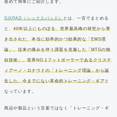
改めて簡単にご紹介します。
SIXPAD（シックスパッド）
とは、一言でまとめる
と、
40年以上にものぼる、世界最高峰の研究から導
き出された、本当に効率的かつ効果的な「EMS理
論」、従来の痛みを伴う課題を克服した「MTGの独
自技術」、世界NO.1フットボーラーであるクリステ
ィアーノ・ロナウドの「トレーニング理論」から誕
生した、今までにない革命的トレーニング・ギア
と
なっています。
商品や製品という言葉ではなく「トレーニング・ギ