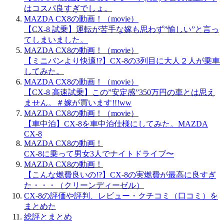
はコスパ良すぎでしょ。
MAZDA CX8の動画！（movie）
【CX-8 試乗】運転が苦手な嫁も思わず”愉しい”と言っ
てしまいました。
MAZDA CX8の動画！（movie）
【ミニバンより快適!?】CX-8の3列目に大人２人が乗車
してみた。
MAZDA CX8の動画！（movie）
【CX-8 高速試乗】この”安定感”350万円の車とは思え
ません。＃嫁が買います!!!ww
MAZDA CX8の動画！（movie）
【車中泊】CX-8を車中泊仕様にしてみた。MAZDA
CX-8
MAZDA CX8の動画！
CX-8に乗って男女3人でナイトドライブ〜
MAZDA CX8の動画！
【こんな燃費良いの!?】CX-8の実燃費が最高に良すぎ
た・・・（クリーンディーゼル）
CX-8の評価や評判、レビュー・クチコミ（口コミ）を
まとめた
総評とまとめ