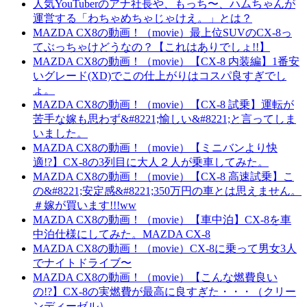
人気YouTuberのアナ社長や、もっち〜、ハムちゃんが
運営する「わちゃめちゃじゃけえ。」とは？
MAZDA CX8の動画！（movie）最上位SUVのCX-8っ
てぶっちゃけどうなの？【これはありでしょ!!】
MAZDA CX8の動画！（movie）【CX-8 内装編】1番安
いグレード(XD)でこの仕上がりはコスパ良すぎでし
ょ。
MAZDA CX8の動画！（movie）【CX-8 試乗】運転が
苦手な嫁も思わず&#8221;愉しい&#8221;と言ってしま
いました。
MAZDA CX8の動画！（movie）【ミニバンより快
適!?】CX-8の3列目に大人２人が乗車してみた。
MAZDA CX8の動画！（movie）【CX-8 高速試乗】こ
の&#8221;安定感&#8221;350万円の車とは思えません。
＃嫁が買います!!!ww
MAZDA CX8の動画！（movie）【車中泊】CX-8を車
中泊仕様にしてみた。MAZDA CX-8
MAZDA CX8の動画！（movie）CX-8に乗って男女3人
でナイトドライブ〜
MAZDA CX8の動画！（movie）【こんな燃費良い
の!?】CX-8の実燃費が最高に良すぎた・・・（クリー
ンディーゼル）