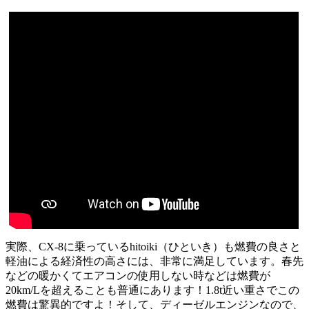
実際、CX-8に乗っているhitoiki（ひといき）も燃費の良さと
軽油による経済性の高さには、非常に満足しています。春先
などの暖かくてエアコンの使用しない時などは燃費が
20km/Lを超えることも普通にあります！1.8t近い重さでこの
燃費は驚異的ですよ！そして、ディーゼルエンジンなので、