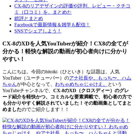
CX-8のリアデザインの評価や評判、レビュー・クチコ
ミ（口コミ）を、まとめた
総評とまとめ
Facebookで最新情報＆雑学も配信！
SNSでシェアしよう！
CX-8のXDを人気YouTuberが紹介！CX8の全てが
分かる！軽快な解説の動画が初心者向けに分かり
やすい！
こんにちは。今回のhitoiki（ひといき）な話題は、人気
YouTuber（ユーチューバー）の
アナ社長や、もっち〜、ハム
ちゃん
が中心となって、
わちゃめちゃじゃけえ。
という
YouTubeチャンネルで、
CX-8のXD（クロスディー）のグレ
ード紹介を軽快かつ、コミカルな要素満載で、初心者の方で
も分かりやすく解説されていました！その動画集としてまと
めました
のでご紹介します！！