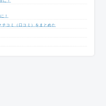
目に！
りに！
・クチコミ（口コミ）をまとめた