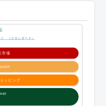
マット （スタンダード）
天市場
azon
oショッピング
net