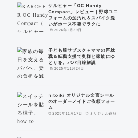
ケルヒャー「OC Handy
Compact」レビュー｜野球ユニ
フォームの泥汚れ＆スパイク洗
いがホース不要でラクに
2026年1月29日
子ども服サブスク＋ママの再就
職＆転職支援で奥様と家族にゆ
とりを。パパ目線解説
2025年11月24日
hitoiki オリジナル文言シール
のオーダーメイドご依頼フォー
ム
2025年11月17日
オリジナル商品