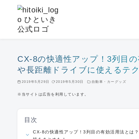
コ
ン
テ
ン
ツ
へ
移
CX-8の快適性アップ！3列目
動
や長距離ドライブに使えるテ
2019年5月29日
2019年5月30日
自動車・カーグッズ
※当サイトは広告を利用しています。
目次
CX-8の快適性アップ！3列目の有効活用法とは