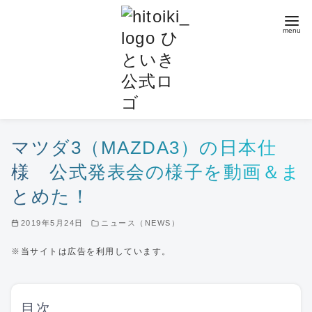
コ
ン
テ
ン
ツ
へ
移
動
マツダ3（MAZDA3）の日本仕
様 公式発表会の様子を動画＆ま
とめた！
2019年5月24日
ニュース（NEWS）
※当サイトは広告を利用しています。
目次