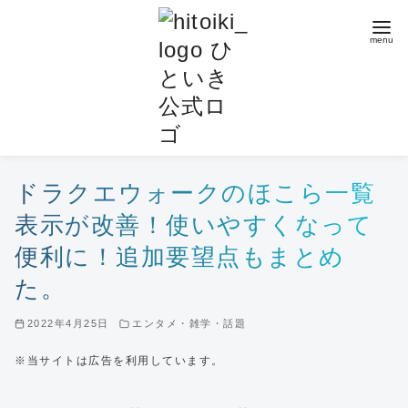
コ
ン
テ
ン
ツ
へ
移
動
ドラクエウォークのほこら一覧
表示が改善！使いやすくなって
便利に！追加要望点もまとめ
た。
2022年4月25日
エンタメ・雑学・話題
※当サイトは広告を利用しています。