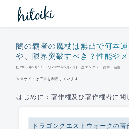
コ
ン
テ
ン
ツ
へ
闇の覇者の魔杖は無凸で何本運
移
や、限界突破すべき？性能や
動
2022年5月17日
2022年5月27日
エンタメ・雑学・話題
※当サイトは広告を利用しています。
はじめに：著作権及び著作権者に関
ドラゴンクエストウォークの著