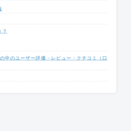
報
き？
いる、世の中のユーザー評価・レビュー・クチコミ（口