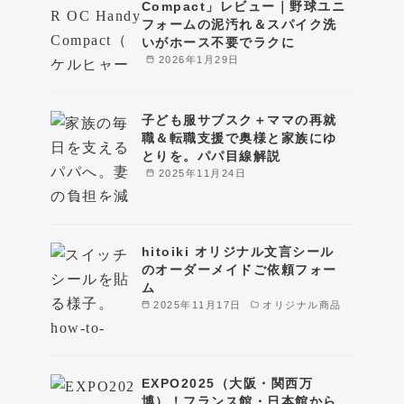
Compact」レビュー｜野球ユニ
フォームの泥汚れ＆スパイク洗
いがホース不要でラクに
2026年1月29日
子ども服サブスク＋ママの再就
職＆転職支援で奥様と家族にゆ
とりを。パパ目線解説
2025年11月24日
hitoiki オリジナル文言シール
のオーダーメイドご依頼フォー
ム
2025年11月17日
オリジナル商品
EXPO2025（大阪・関西万
博）！フランス館・日本館から