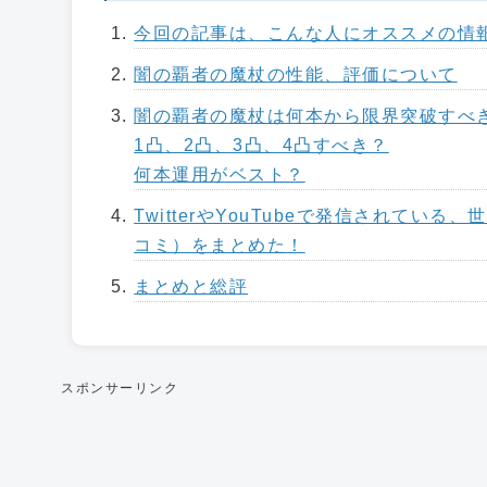
今回の記事は、こんな人にオススメの情
闇の覇者の魔杖の性能、評価について
闇の覇者の魔杖は何本から限界突破すべ
1凸、2凸、3凸、4凸すべき？
何本運用がベスト？
TwitterやYouTubeで発信されて
コミ）をまとめた！
まとめと総評
スポンサーリンク