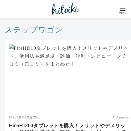
コ
ン
テ
ン
ステップワゴン
ツ
へ
移
動
2018年12月25日
Amazon
FireHD10タブレットを購入！メリットやデメリッ