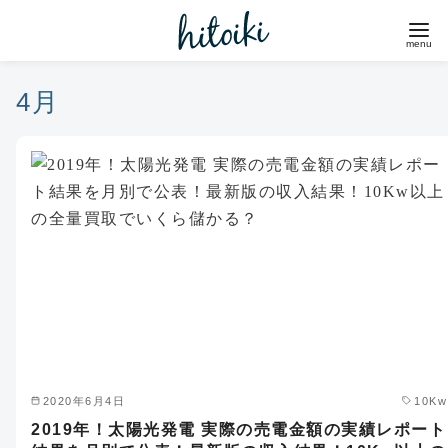
コ
ン
テ
ン
4月
ツ
へ
移
動
2020年6月4日
10Kw
2019年！太陽光発電 実際の売電金額の実績レポート