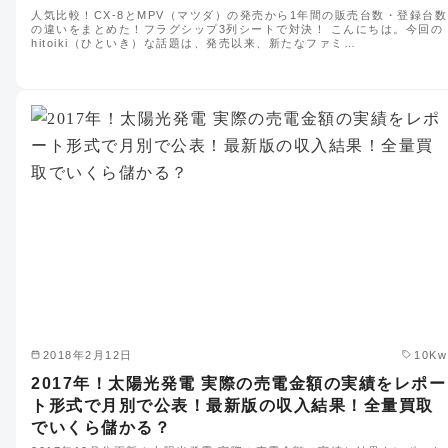
人気比較！CX-8とMPV（マツダ）の発売から1年間の販売台数・登録台数
の違いをまとめた！フラグシップ3列シートで対決！ こんにちは。今回の
hitoiki（ひといき）な話題は、発売以来、新たなファミ…
2018年2月12日
10Kw
2017年！太陽光発電 実際の売電金額の実績をレポー
ト形式で月別で公表！最新版の収入結果！全量買取
でいくら儲かる？