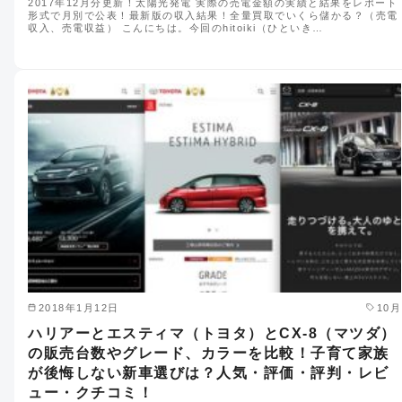
2017年12月分更新！太陽光発電 実際の売電金額の実績と結果をレポート
形式で月別で公表！最新版の収入結果！全量買取でいくら儲かる？（売電
収入、売電収益） こんにちは。今回のhitoiki（ひといき…
2018年1月12日
10月
ハリアーとエスティマ（トヨタ）とCX-8（マツダ）
の販売台数やグレード、カラーを比較！子育て家族
が後悔しない新車選びは？人気・評価・評判・レビ
ュー・クチコミ！