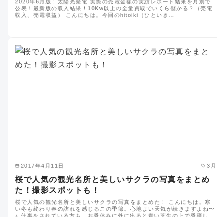
2020年6月版！太陽光発電 実際の売電金額の実績レポート結果を月別で
公表！最新版の収入結果！10Kw以上の全量買取でいくら儲かる？（売電
収入、売電収益） こんにちは。今回のhitoiki（ひといき…
2017年4月11日
3月
桜で人気の観光名所と美しいサクラの写真をまとめ
た！撮影スポットも！
桜で人気の観光名所と美しいサクラの写真をまとめた！ こんにちは。寒
い冬も終わり春の訪れを感じるこの季節。心地よい天気が続きますよね〜
♪ 仕事をされている方も、お昼休みに外に出ると青い芝生の上で昼寝し…