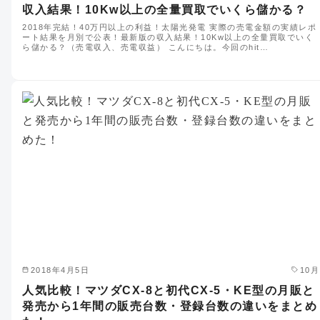
収入結果！10Kw以上の全量買取でいくら儲かる？
2018年完結！40万円以上の利益！太陽光発電 実際の売電金額の実績レポ
ート結果を月別で公表！最新版の収入結果！10Kw以上の全量買取でいく
ら儲かる？（売電収入、売電収益） こんにちは。今回のhit…
2018年4月5日
10月
人気比較！マツダCX-8と初代CX-5・KE型の月販と
発売から1年間の販売台数・登録台数の違いをまとめ