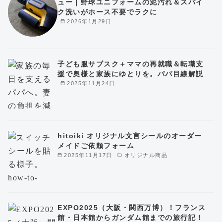
ュー｜野球ユニフォームの泥汚れ＆スパイ
ク洗いがホース不要でラクに
2026年1月29日
子ども服サブスク＋ママの再就職＆転職支
援で奥様と家族にゆとりを。パパ目線解説
2025年11月24日
hitoiki オリジナル文言シールのオーダー
メイドご依頼フォーム
2025年11月17日
オリジナル商品
EXPO2025（大阪・関西万博）！フランス
館・日本館からガンダム館までの旅行記！