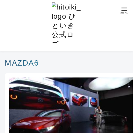
コ
ン
テ
ン
ツ
へ
移
動
MAZDA6