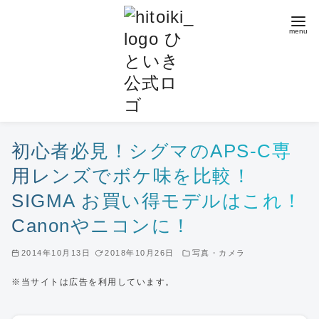
コ
ン
テ
ン
ツ
へ
移
動
初心者必見！シグマのAPS-C専
用レンズでボケ味を比較！
SIGMA お買い得モデルはこれ！
Canonやニコンに！
2014年10月13日
2018年10月26日
写真・カメラ
※当サイトは広告を利用しています。