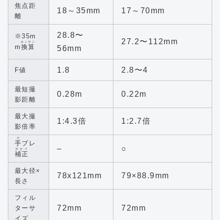
焦点距
18～35mm
17～70mm
離
28.8〜
※35m
27.2〜112mm
カンサン
m
換算
56mm
1.8
2.8〜4
F値
最短撮
0.28m
0.22m
影距離
最大撮
1:4.3倍
1:2.7倍
影倍率
テ
手
ブレ
–
○
ホセイ
補正
最大径×
78x121mm
79×88.9mm
長さ
フィル
72mm
72mm
ターサ
イズ