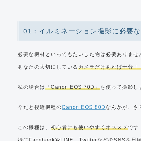
01：イルミネーション撮影に必要
必要な機材といってもたいした物は必要ありませ
あなたの大切にしている
カメラだけあれば十分！
私の場合は
「Canon EOS 70D」
を使って撮影し
今だと後継機種の
Canon EOS 80D
なんかが、さ
この機種は、
初心者にも使いやすくオススメ
です
特に
FacebookやLINE、TwitterなどのS