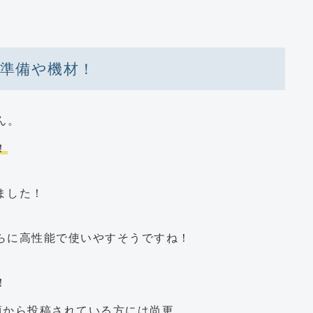
な準備や機材！
ん。
！
ました！
らに高性能で使いやすそうですね！
！
NSを日頃から投稿されている方には尚更。