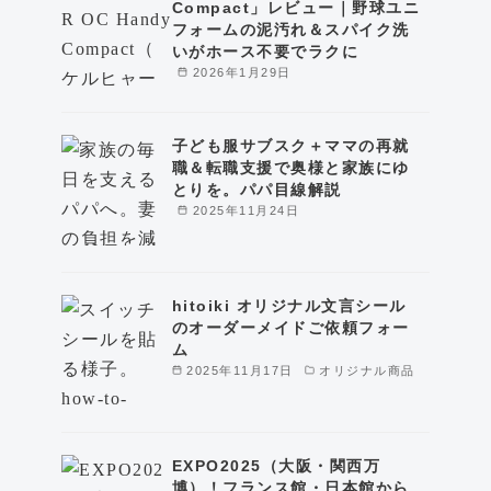
Compact」レビュー｜野球ユニ
フォームの泥汚れ＆スパイク洗
いがホース不要でラクに
2026年1月29日
子ども服サブスク＋ママの再就
職＆転職支援で奥様と家族にゆ
とりを。パパ目線解説
2025年11月24日
hitoiki オリジナル文言シール
のオーダーメイドご依頼フォー
ム
2025年11月17日
オリジナル商品
EXPO2025（大阪・関西万
博）！フランス館・日本館から