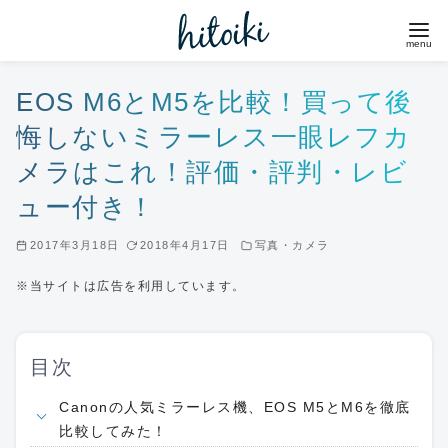
コ
ン
テ
ン
EOS M6とM5を比較！買って後
ツ
悔しないミラーレス一眼レフカ
へ
メラはこれ！評価・評判・レビ
移
ュー付き！
動
2017年3月18日
2018年4月17日
写真・カメラ
※当サイトは広告を利用しています。
目次
Canonの人気ミラーレス機、EOS M5とM6を徹底
比較してみた！