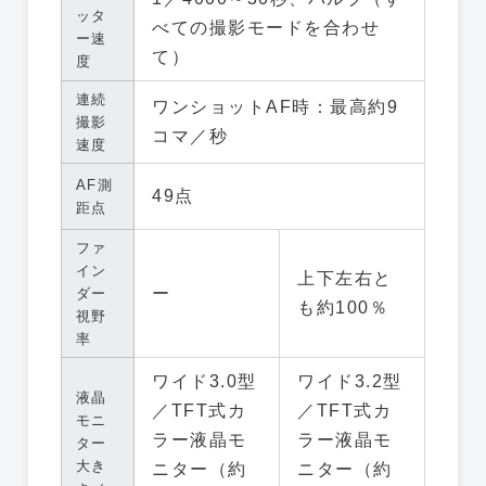
ッタ
べての撮影モードを合わせ
ー速
て）
度
連続
ワンショットAF時：最高約9
撮影
コマ／秒
速度
AF測
49点
距点
ファ
イン
上下左右と
ー
ダー
も約100％
視野
率
ワイド3.0型
ワイド3.2型
液晶
／TFT式カ
／TFT式カ
モニ
ラー液晶モ
ラー液晶モ
ター
大き
ニター（約
ニター（約