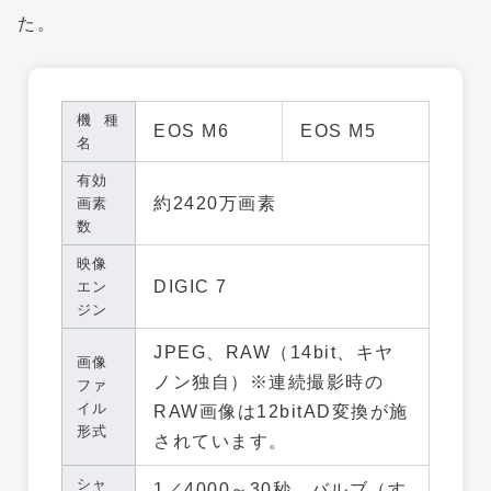
た。
機種
EOS M6
EOS M5
名
有効
約2420万画素
画素
数
映像
DIGIC 7
エン
ジン
JPEG、RAW（14bit、キヤ
画像
ノン独自）※連続撮影時の
ファ
イル
RAW画像は12bitAD変換が施
形式
されています。
シャ
1／4000～30秒、バルブ（す