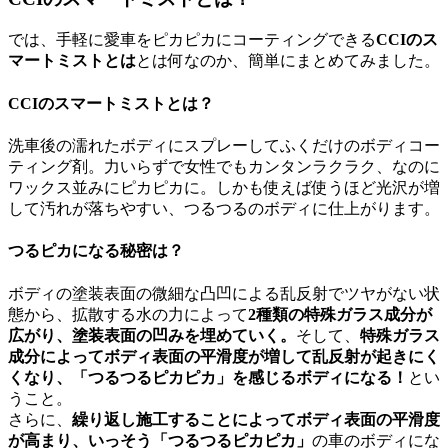
では、手軽に愛車をピカピカにコーティングできる
CCIのス
マートミストとは
とは何なのか、簡単にまとめてみました。
CCIのスマートミストとは？
洗車後の濡れたボディにスプレーしてふくだけのボディコー
ティング剤。力いらずで女性でもカンタンラクラク、なのに
ワックス並みにピカピカに。しかも使えば使うほど光沢が増
して汚れが落ちやすい、つるつるのボディに仕上がります。
つるピカになる秘密は？
ボディの塗装表面の微細な凸凹による乱反射でツヤがない状
態から、拡散する水の力によって
2種類の特殊ガラス成分が
広がり、塗装表面の凹みを埋めていく。
そして、
特殊ガラス
成分によってボディ表面の平滑度が増して乱反射が起きにく
くなり、「つるつるピカピカ」を感じるボディになる！
とい
うこと。
さらに、
繰り返し施工することによってボディ表面の平滑度
が高まり、いっそう「つるつるピカピカ」
の車のボディにな