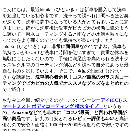
こんにちは。最近hitoiki（ひといき）は新車を購入して洗車
を勉強している初心者です。洗車って調べれば調べるほど奥
が深くて、洗車に夢中になっている人がとても多いことに驚
きました。確かに洗車後は愛車がピカピカの状態に鏡のよう
に輝いて、撥水コーティングすると雨などの水滴も粒々にな
って水をよく弾くのでとても気持ちが良いです。ただ、
hitoiki（ひといき）は、
非常に面倒屋
なのですよね。洗車も
気持ちいがいいけど洗車に時間を使いすぎて、貴重な休みを
無駄にもしたくないので、手軽に満足度を高められる洗車グ
ッズやクルマのコーティング剤などを調べて自分にあった最
適なものを試しています。そこで、今回のhitoiki（ひとい
き）な話題は、
洗車初心者必見！コスパ最高のガラス系コー
ティングでピカピカの人気でオススメなグッズをまとめた
の
でご紹介！
ちなみに今回ご紹介するのが、この
「シーシーアイ(CCI) ス
マートミスト ボディコーティング 撥水タイプ」
というも
の。
Amazonなどでも非常に「コスパ最高」と言われ評価が
高い商品
です。評判の目安となる
レビュー評価も4.3/5
と高評
価なので安心！価格も1000円〜2000円程度なので安いですの
でお買い得ですね！