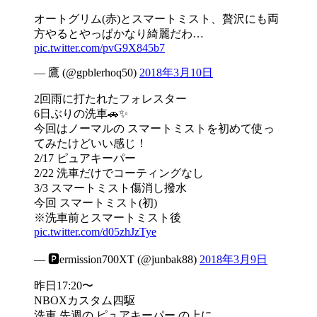
オートグリム(赤)とスマートミスト、贅沢にも両
方やるとやっぱかなり綺麗だわ…
pic.twitter.com/pvG9X845b7
— 鷹 (@gpblerhoq50)
2018年3月10日
2回雨に打たれたフォレスター
6日ぶりの洗車🚗✨
今回はノーマルの スマートミストを初めて使っ
てみたけどいい感じ！
2/17 ピュアキーパー
2/22 洗車だけでコーティングなし
3/3 スマートミスト傷消し撥水
今回 スマートミスト(初)
※洗車前とスマートミスト後
pic.twitter.com/d05zhJzTye
— 🅿️ermission700XT (@junbak88)
2018年3月9日
昨日17:20〜
NBOXカスタム四駆
洗車 先週の ピュアキーパー の上に