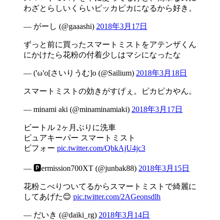
わざとらしいくらいピッカピカになるから好き。
— がーし (@gaaashi)
2018年3月17日
ずっと前に買ったスマートミストをアテンザくん
にかけたら花粉の付着少しはマシになったな
— ('ω'o[さいりうむ]o (@Sailium)
2018年3月18日
スマートミストの効きがすげぇ。ピカピカやん。
— minami aki (@minaminamiaki)
2018年3月17日
ビートル 2ヶ月ぶりに洗車
ピュアキーパー スマートミスト
ビフォー
pic.twitter.com/QbkAjU4jc3
— 🅿️ermission700XT (@junbak88)
2018年3月15日
花粉こべりついてるからスマートミストで綺麗に
してあげた😊
pic.twitter.com/2AGeonsdlh
— だいき (@daiki_rg)
2018年3月14日