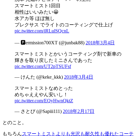
スマートミスト1回目
相性はいいみたい😀
水アカ等 ほぼ無し
プレクサス でライトのコーティングで仕上げ
pic.twitter.com/iRLulSQcnL
— 🅿️ermission700XT (@junbak88)
2018年3月4日
スマートミストとかいうコーティング剤で新車の
輝きを取り戻したミニさんであった
pic.twitter.com/UT2pTSUFsf
— けんた (@keke_kkk)
2018年3月4日
スマートミストなめとった
めちゃええやん安いし！
pic.twitter.com/EQyHwnQktZ
— さとぴ (@Sapiii111)
2018年2月17日
とのこと。
もちろん
スマートミストよりも光沢も耐久性も優れたコーテ