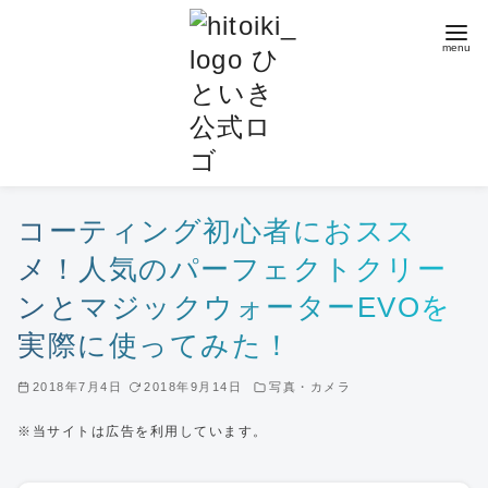
コ
ン
テ
ン
ツ
へ
移
動
コーティング初心者におスス
メ！人気のパーフェクトクリー
ンとマジックウォーターEVOを
実際に使ってみた！
2018年7月4日
2018年9月14日
写真・カメラ
※当サイトは広告を利用しています。