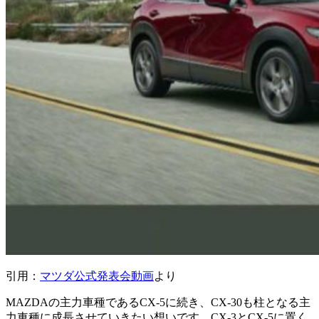
引用：
マツダ公式発表会動画
より
MAZDAの主力車種であるCX-5に続き、CX-30も柱となる主
力車種に成長させていきたい想いです。CX-3とCX-5に置く