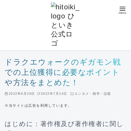
コ
ン
テ
ン
ツ
へ
移
動
ドラクエウォークのギガモン戦
での上位獲得に必要なポイント
や方法をまとめた！
2022年6月29日
2022年7月14日
エンタメ・雑学・話題
※当サイトは広告を利用しています。
はじめに：著作権及び著作権者に関し