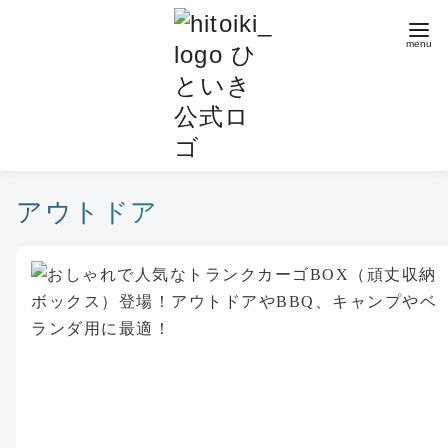
コ
ン
テ
ン
ツ
へ
移
動
アウトドア