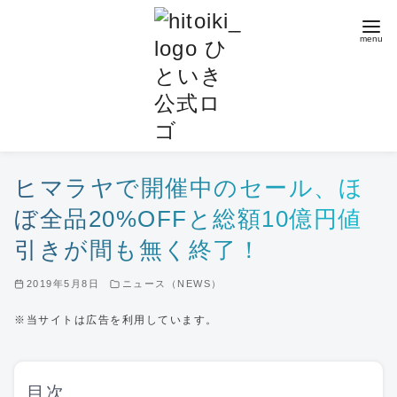
コ
ン
テ
ン
ツ
へ
移
動
ヒマラヤで開催中のセール、ほ
ぼ全品20%OFFと総額10億円値
引きが間も無く終了！
2019年5月8日
ニュース（NEWS）
※当サイトは広告を利用しています。
目次