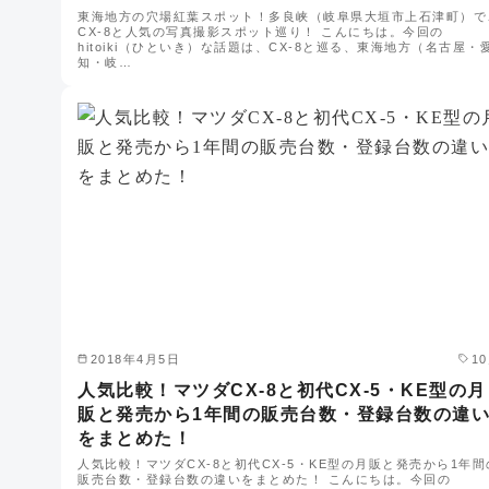
東海地方の穴場紅葉スポット！多良峡（岐阜県大垣市上石津町）で
CX-8と人気の写真撮影スポット巡り！ こんにちは。今回の
hitoiki（ひといき）な話題は、CX-8と巡る、東海地方（名古屋・
知・岐…
2018年4月5日
1
人気比較！マツダCX-8と初代CX-5・KE型の月
販と発売から1年間の販売台数・登録台数の違
をまとめた！
人気比較！マツダCX-8と初代CX-5・KE型の月販と発売から1年間
販売台数・登録台数の違いをまとめた！ こんにちは。今回の