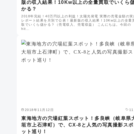
版の収入結果！10Kw以上の全量買取でいくら
かる？
2018年完結！40万円以上の利益！太陽光発電 実際の売電金額の実
レポート結果を月別で公表！最新版の収入結果！10Kw以上の全量
取でいくら儲かる？（売電収入、売電収益） こんにちは。今回の
hit…
2018年11月12日
1
東海地方の穴場紅葉スポット！多良峡（岐阜県
垣市上石津町）で、CX-8と人気の写真撮影スポ
ット巡り！