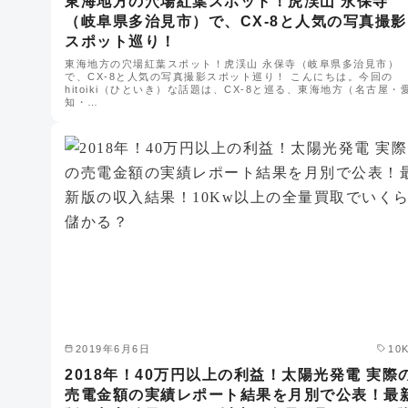
東海地方の穴場紅葉スポット！虎渓山 永保寺
（岐阜県多治見市）で、CX-8と人気の写真撮影
スポット巡り！
東海地方の穴場紅葉スポット！虎渓山 永保寺（岐阜県多治見市）
で、CX-8と人気の写真撮影スポット巡り！ こんにちは。今回の
hitoiki（ひといき）な話題は、CX-8と巡る、東海地方（名古屋・
知・…
2019年6月6日
10
2018年！40万円以上の利益！太陽光発電 実際
売電金額の実績レポート結果を月別で公表！最