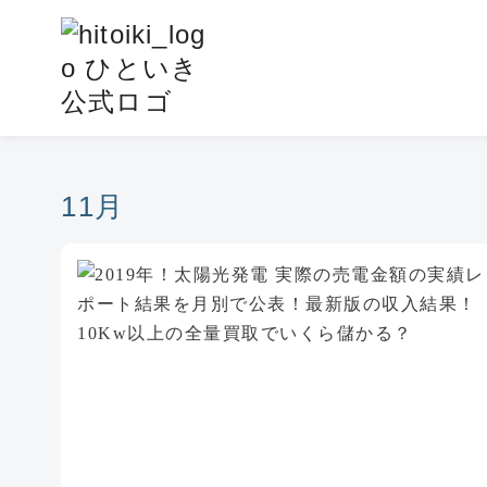
コ
ン
テ
ン
ツ
へ
移
11月
動