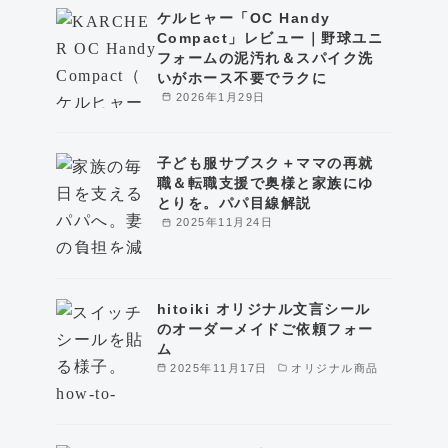
ケルヒャー「OC Handy
Compact」レビュー｜野球ユニ
フォームの泥汚れ＆スパイク洗
いがホース不要でラクに
2026年1月29日
子ども服サブスク＋ママの再就
職＆転職支援で奥様と家族にゆ
とりを。パパ目線解説
2025年11月24日
hitoiki オリジナル文言シール
のオーダーメイドご依頼フォー
ム
2025年11月17日
オリジナル商品