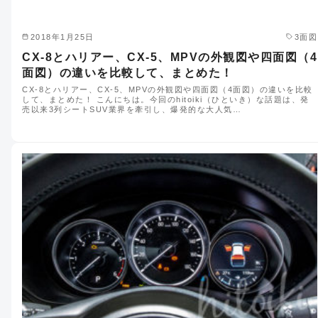
2018年1月25日
3面図
CX-8とハリアー、CX-5、MPVの外観図や四面図（4
面図）の違いを比較して、まとめた！
CX-8とハリアー、CX-5、MPVの外観図や四面図（4面図）の違いを比較
して、まとめた！ こんにちは。今回のhitoiki（ひといき）な話題は、発
売以来3列シートSUV業界を牽引し、爆発的な大人気…