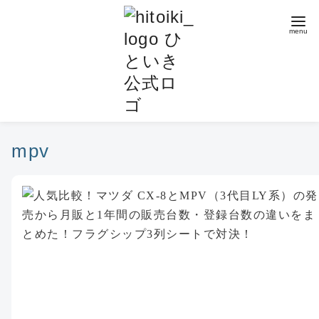
コ
ン
テ
ン
ツ
へ
移
動
mpv