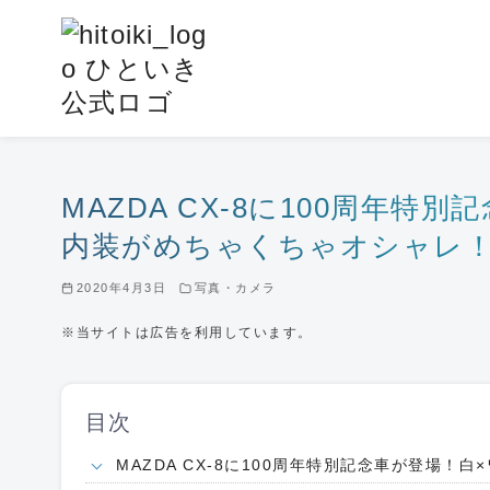
コ
ン
テ
ン
ツ
へ
移
MAZDA CX-8に100周年
動
内装がめちゃくちゃオシャレ
2020年4月3日
写真・カメラ
※当サイトは広告を利用しています。
目次
MAZDA CX-8に100周年特別記念車が登場