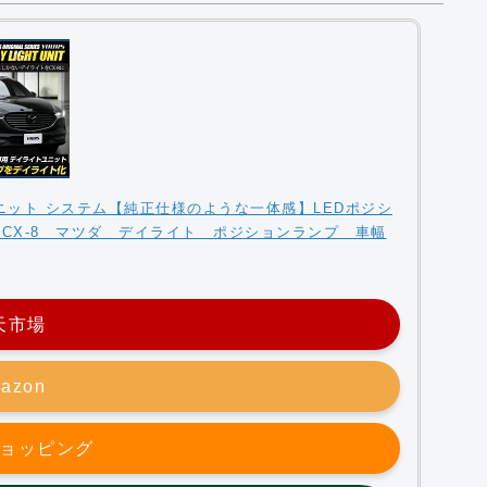
ト ユニット システム【純正仕様のような一体感】LEDポジシ
CX-8 マツダ デイライト ポジションランプ 車幅
天市場
azon
oショッピング