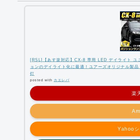
[RSL]【あす楽対応】CX-8 専用 LED デイライ
ョンのデイライト化に最適！ユアーズオリジナル製品 
灯
posted with
カエレバ
楽
Am
Yaho