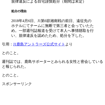
規律違反による自宅謹慎処分（期間は未定）
処分の理由
2018年4月6日、J1第6節湘南戦の前日、遠征先の
ホテルにてチームに無断で第三者と会っていたた
め。一部週刊誌報道を受けて本人へ事情聴取を行
い、規律違反を認めたため、処分を下した。
引用：
J1鹿島アントラーズ公式サイト
より
とのこと。
週刊誌では、鹿島サポーターとみられる女性と密会している
と報じられた。
とのこと。
スポンサーリンク