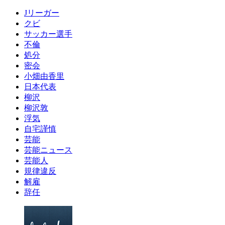
Jリーガー
クビ
サッカー選手
不倫
処分
密会
小畑由香里
日本代表
柳沢
柳沢敦
浮気
自宅謹慎
芸能
芸能ニュース
芸能人
規律違反
解雇
辞任