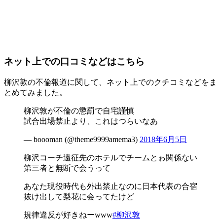
ネット上での口コミなどはこちら
柳沢敦の不倫報道に関して、ネット上でのクチコミなどをま
とめてみました。
柳沢敦が不倫の懲罰で自宅謹慎
試合出場禁止より、これはつらいなあ
— boooman (@theme9999amema3)
2018年6月5日
柳沢コーチ遠征先のホテルでチームとゎ関係ない
第三者と無断で会うって
あなた現役時代も外出禁止なのに日本代表の合宿
抜け出して梨花に会ってたけど
規律違反が好きねーwww
#柳沢敦