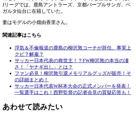
Jリーグでは、鹿島アントラーズ、京都パープルサンガ、ベ
ガルタ仙台に在籍していた。
妻はモデルの小畑由香里さん。
関連記事はこちら
浮気＆不倫報道の鹿島の柳沢敦コーチが辞任。事実上
クビ？解雇？
サッカー日本代表の救世主！？FW柳沢敦の本当の凄
さ！「ヤナギ出し」とは？
ファン必見！柳沢敦引退メモリアルグッズが販売！そ
の詳細まとめ！
サッカー日本代表W杯本大会の正式メンバーを発表！
一覧選手はこれ！西野監督の記者会見の質疑応答も！
あわせて読みたい