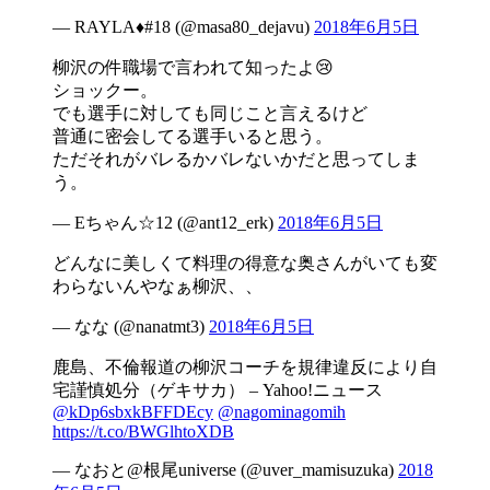
— RAYLA♦️#18 (@masa80_dejavu)
2018年6月5日
柳沢の件職場で言われて知ったよ😢
ショックー。
でも選手に対しても同じこと言えるけど
普通に密会してる選手いると思う。
ただそれがバレるかバレないかだと思ってしま
う。
— Eちゃん☆12 (@ant12_erk)
2018年6月5日
どんなに美しくて料理の得意な奥さんがいても変
わらないんやなぁ柳沢、、
— なな (@nanatmt3)
2018年6月5日
鹿島、不倫報道の柳沢コーチを規律違反により自
宅謹慎処分（ゲキサカ） – Yahoo!ニュース
@kDp6sbxkBFFDEcy
@nagominagomih
https://t.co/BWGlhtoXDB
— なおと@根尾universe (@uver_mamisuzuka)
2018