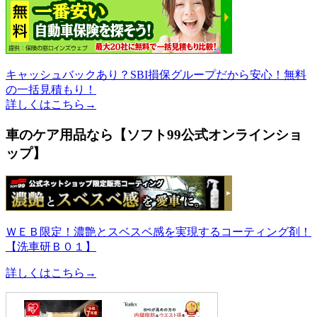
キャッシュバックあり？SBI損保グループだから安心！無料
の一括見積もり！
詳しくはこちら→
車のケア用品なら【ソフト99公式オンラインショ
ップ】
ＷＥＢ限定！濃艶とスベスベ感を実現するコーティング剤！
【洗車研Ｂ０１】
詳しくはこちら→