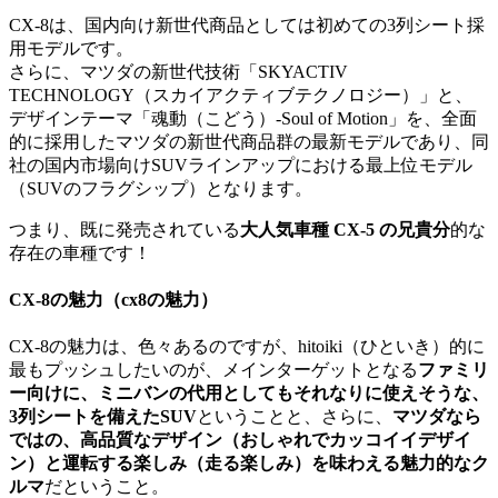
CX-8は、国内向け新世代商品としては初めての3列シート採
用モデルです。
さらに、マツダの新世代技術「SKYACTIV
TECHNOLOGY（スカイアクティブテクノロジー）」と、
デザインテーマ「魂動（こどう）-Soul of Motion」を、全面
的に採用したマツダの新世代商品群の最新モデルであり、同
社の国内市場向けSUVラインアップにおける最上位モデル
（SUVのフラグシップ）となります。
つまり、既に発売されている
大人気車種 CX-5 の兄貴分
的な
存在の車種です！
CX-8の魅力（cx8の魅力）
CX-8の魅力は、色々あるのですが、hitoiki（ひといき）的に
最もプッシュしたいのが、メインターゲットとなる
ファミリ
ー向けに、ミニバンの代用としてもそれなりに使えそうな、
3列シートを備えたSUV
ということと、さらに、
マツダなら
ではの、高品質なデザイン（おしゃれでカッコイイデザイ
ン）と運転する楽しみ（走る楽しみ）を味わえる魅力的なク
ルマ
だということ。