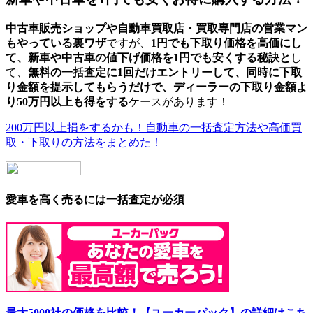
中古車販売ショップや自動車買取店・買取専門店の営業マン
もやっている
裏ワザ
ですが、
1円でも
下取り価格を高価
にし
て、
新車や中古車の値下げ価格を1円でも安くする秘訣
と
し
て、
無料の一括査定に1回だけエントリーして、同時に下取
り金額を提示してもらうだけ
で、ディーラーの下取り金額よ
り
50万円以上も得
をする
ケースがあります！
200万円以上損をするかも！自動車の一括査定方法や高価買
取・下取りの方法をまとめた！
愛車を高く売るには一括査定が必須
最大5000社の価格を比較！【ユーカーパック】の詳細はこち