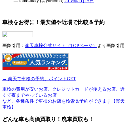
— tomo-ukky (@yuritomo)
2018年1月15日
車検をお得に！最安値や近場で比較＆予約
画像引用：
楽天車検公式サイト（TOPページ）
より画像引用
→ 楽天で車検の予約。ポイントGET
車検の費用が安いお店、クレジットカードが使えるお店、近
くて夜までやっているお店
など、各種条件で車検のお店を検索＆予約ができます【楽天
車検】
どんな車も高価買取り！廃車買取も！