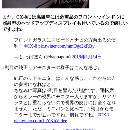
また、
CX-8には高級車には必需品のフロントウインドウに
照射型のヘッドアップディスプレイも付いているので嬉しい
ですよね♪
フロントガラスにスピードとナビの方向出るの便
利！
#CX
-8
pic.twitter.com/mmQge2kRBy
— はっぱぽん (@happapom)
2018年1月14日
2列目の純正リアモニターの様子はこんな感じ。
純正のリアモニターはこんな感じ。これからの方
の参考になればと。
ちなみに写真は3列目を畳んだ状態です。運転席
からミラーの視界にモニター入りますが、リアガ
ラスとは重ならないので視界の妨げには全くなり
ません。ただ、ミニバンと比べて、2列目からモ
ニターまでが近いですね。慣れですね。
#CX8
pic.twitter.com/1hYKbVt9ee