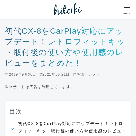
コ
ン
テ
ン
初代CX-8をCarPlay対応にアッ
ツ
プデート！レトロフィットキッ
へ
ト取付後の使い方や使用感のレ
移
ビューをまとめた！
動
2019年9月30日
2021年1月21日
写真・カメラ
※当サイトは広告を利用しています。
目次
初代CX-8をCarPlay対応にアップデート！レトロ
フィットキット取付後の使い方や使用感のレビュー