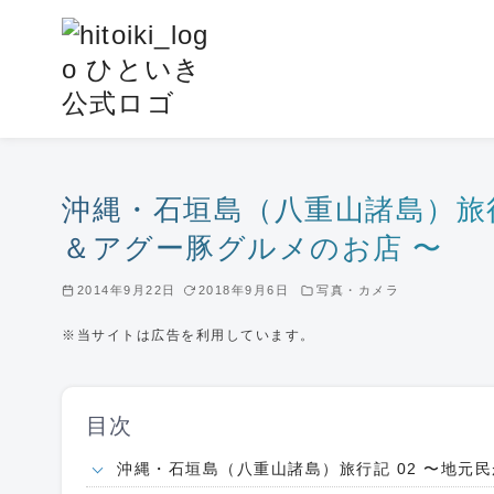
コ
ン
テ
ン
ツ
へ
移
沖縄・石垣島（八重山諸島）旅行
動
＆アグー豚グルメのお店 〜
2014年9月22日
2018年9月6日
写真・カメラ
※当サイトは広告を利用しています。
目次
沖縄・石垣島（八重山諸島）旅行記 02 〜地元