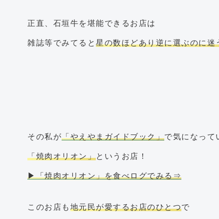
正直、石垣牛を堪能できるお店は
雑誌等でみてると
星の数ほどあり逆に選ぶのに迷
その私が
「やえやまガイドブック」
で気になって
「焼肉オリオン」
というお店！
▶「焼肉オリオン」を食べログでみる⇒
このお店も
地元民が愛するお店のひとつ
で