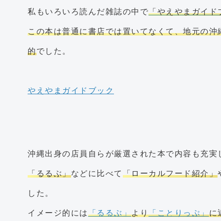
私もいろいろ読んだ雑誌の中で
「やえやまガイド
この本は普通に書店では置いてなくて、地元の沖
的
でした。
やえやまガイドブック
沖縄出身の店員自らが厳選された本で内容も充実
「るるぶ」
などに比べて
「ローカルフード紹介」
した。
イメージ的には
「るるぶ」
より
「ことりっぷ」
に