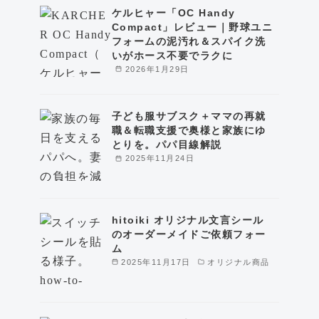
ケルヒャー「OC Handy
Compact」レビュー｜野球ユニ
フォームの泥汚れ＆スパイク洗
いがホース不要でラクに
2026年1月29日
子ども服サブスク＋ママの再就
職＆転職支援で奥様と家族にゆ
とりを。パパ目線解説
2025年11月24日
hitoiki オリジナル文言シール
のオーダーメイドご依頼フォー
ム
2025年11月17日
オリジナル商品