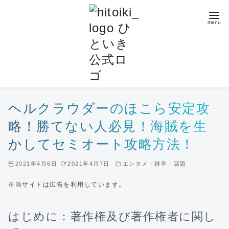
コ
ン
テ
ン
ツ
へ
移
動
ヘルクラウダーのほこら安定攻
略！勝てない人必見！海賊を生
かしてセミオート攻略方法！
2021年4月6日
2021年4月7日
エンタメ・雑学・話題
※当サイトは広告を利用しています。
はじめに：著作権及び著作権者に関し