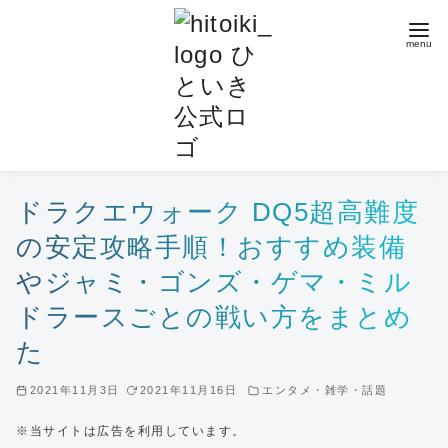
コ
ン
テ
ン
ツ
へ
移
動
ドラクエウォーク DQ5超高難度
の安定攻略手順！おすすめ装備
やジャミ・ゴンズ・ゲマ・ミル
ドラースごとの戦い方をまとめ
た
2021年11月3日
2021年11月16日
エンタメ・雑学・話題
※当サイトは広告を利用しています。