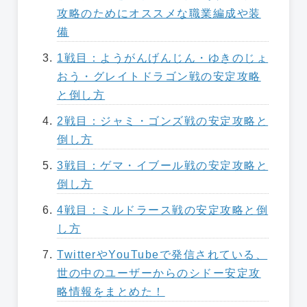
攻略のためにオススメな職業編成や装
備
1戦目：ようがんげんじん・ゆきのじょ
おう・グレイトドラゴン戦の安定攻略
と倒し方
2戦目：ジャミ・ゴンズ戦の安定攻略と
倒し方
3戦目：ゲマ・イブール戦の安定攻略と
倒し方
4戦目：ミルドラース戦の安定攻略と倒
し方
TwitterやYouTubeで発信されている、
世の中のユーザーからのシドー安定攻
略情報をまとめた！