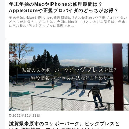
年末年始のMacやiPhoneの修理期間は？
AppleStoreや正規プロバイダのどっちがお得？
年末年始のMacやiPhoneの修理期間は？AppleStoreや正規プロバイダの
どっちがお得？ こんにちは。今回のhitoiki（ひといき）な話題は、年末
にMacBookProをアップルに修理を出…
2022年12月21日
滋賀県米原市のスケボーパーク。ビッグブレスと