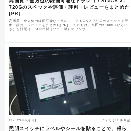
高画質・全方位の録画可能なドラレコ！SINCA X-
720Gのスペックや評価・評判・レビューをまとめた
[PR]
高画質・全方位の録画可能なドラレコ！ SINCA X-720Gのスペックや評
価・評判・レビューをまとめた[PR] こんにちは。今回のhitoiki（ひとい
き）な話題は、SONY製（ソニー製）のセンサ…
2023年9月8日
オリジナル商品
照明スイッチにラベルやシールを貼ることで、得ら