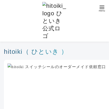
コ
ン
テ
ン
ツ
へ
移
動
hitoiki（ ひといき ）