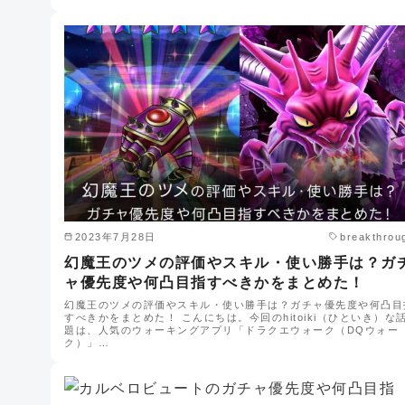
2023年7月28日
breakthrou
幻魔王のツメの評価やスキル・使い勝手は？ガ
ャ優先度や何凸目指すべきかをまとめた！
幻魔王のツメの評価やスキル・使い勝手は？ガチャ優先度や何凸目
すべきかをまとめた！ こんにちは。今回のhitoiki（ひといき）な
題は、人気のウォーキングアプリ「ドラクエウォーク（DQウォー
ク）」…