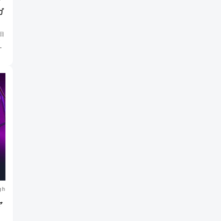
ガ
目
な
ー
gh
ャ