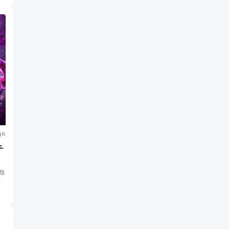
gh
チ
指
話