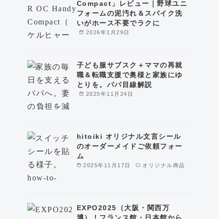
Compact」レビュー｜野球ユニ
フォームの泥汚れ＆スパイク洗
いがホース不要でラクに
2026年1月29日
子ども服サブスク＋ママの再就
職＆転職支援で奥様と家族にゆ
とりを。パパ目線解説
2025年11月24日
hitoiki オリジナル文言シール
のオーダーメイドご依頼フォー
ム
2025年11月17日
オリジナル商品
EXPO2025（大阪・関西万
博）！フランス館・日本館から