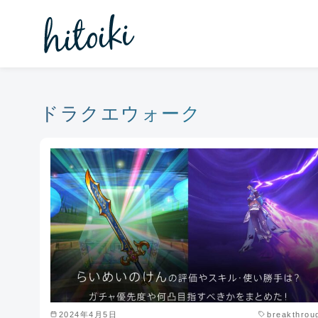
コ
ン
テ
ン
ツ
へ
ドラクエウォーク
移
動
2024年4月5日
breakthrou