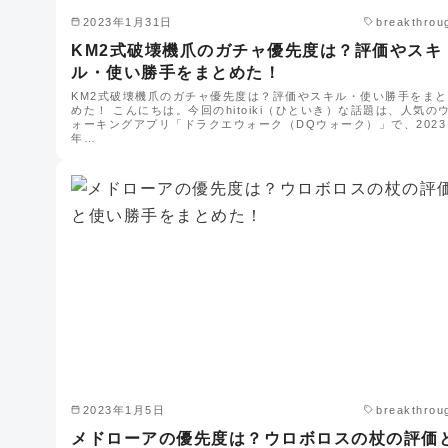
2023年1月31日
breakthrou
KM2式破壊機爪のガチャ優先度は？評価やスキ
ル・使い勝手をまとめた！
KM2式破壊機爪のガチャ優先度は？評価やスキル・使い勝手をまと
めた！ こんにちは。今回のhitoiki（ひといき）な話題は、人気の
ォーキングアプリ「ドラクエウォーク（DQウォーク）」で、2023
年…
2023年1月5日
breakthrou
メドローアの優先度は？ウロボロスの杖の評価