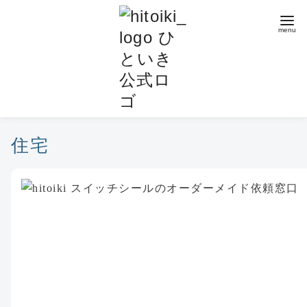
コ
ン
テ
ン
ツ
へ
移
動
住宅