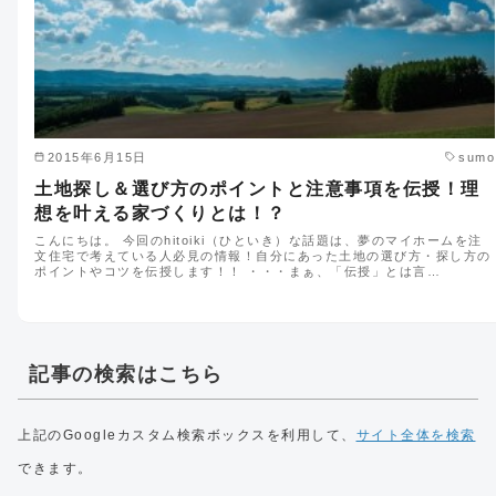
2015年6月15日
sumo
土地探し＆選び方のポイントと注意事項を伝授！理
想を叶える家づくりとは！？
こんにちは。 今回のhitoiki（ひといき）な話題は、夢のマイホームを注
文住宅で考えている人必見の情報！自分にあった土地の選び方・探し方の
ポイントやコツを伝授します！！ ・・・まぁ、「伝授」とは言…
記事の検索はこちら
上記のGoogleカスタム検索ボックスを利用して、
サイト全体を検索
できます。