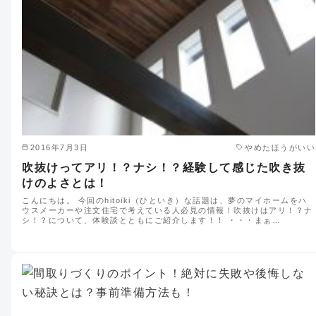
2016年7月3日
やめたほうがいい
吹抜けってアリ！？ナシ！？経験して感じた吹き抜
けのよさとは！
こんにちは。 今回のhitoiki（ひといき）な話題は、夢のマイホームをハ
ウスメーカーや注文住宅で考えている人必見の情報！吹抜けはアリ！？ナ
シ！？について、体験談とともにご紹介します！！ ・・・まぁ…