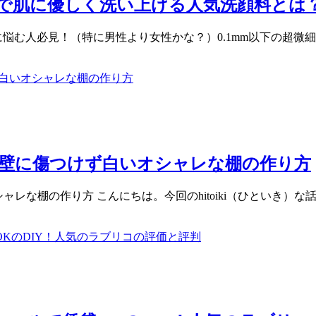
泡で肌に優しく洗い上げる人気洗顔料とは
汚れに悩む人必見！（特に男性より女性かな？）0.1mm以下の
で壁に傷つけず白いオシャレな棚の作り方
レな棚の作り方 こんにちは。今回のhitoiki（ひといき）な