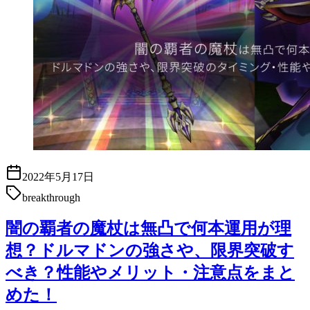
2022年5月17日
breakthrough
闇の覇者の魔杖は無凸で何本運用が理
想？ドルマドンの強さや、限界突破す
べき？性能やメリット・注意点をまと
めた！