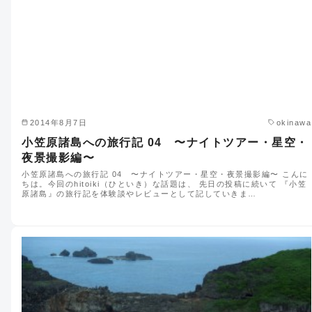
2014年8月7日
okinawa
小笠原諸島への旅行記 04 〜ナイトツアー・星空・
夜景撮影編〜
小笠原諸島への旅行記 04 〜ナイトツアー・星空・夜景撮影編〜 こんに
ちは。今回のhitoiki（ひといき）な話題は、 先日の投稿に続いて 『小笠
原諸島』の旅行記を体験談やレビューとして記していきま…