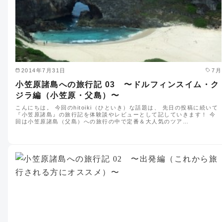
2014年7月31日
7月
小笠原諸島への旅行記 03 〜ドルフィンスイム・ク
ジラ編（小笠原・父島）〜
こんにちは。 今回のhitoiki（ひといき）な話題は、 先日の投稿に続いて
『小笠原諸島』の旅行記を体験談やレビューとして記していきます！ 今
回は小笠原諸島（父島）への旅行の中で定番＆大人気のツア…