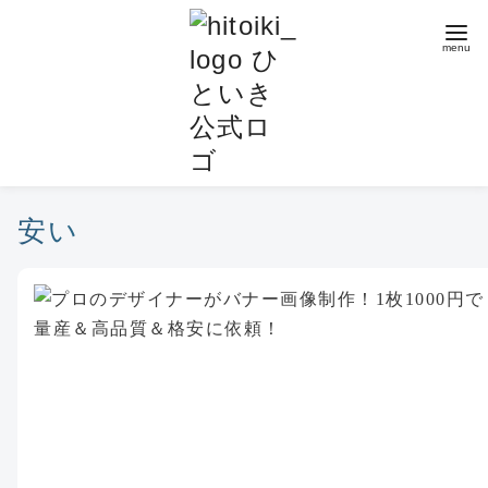
コ
ン
テ
ン
ツ
へ
移
動
安い