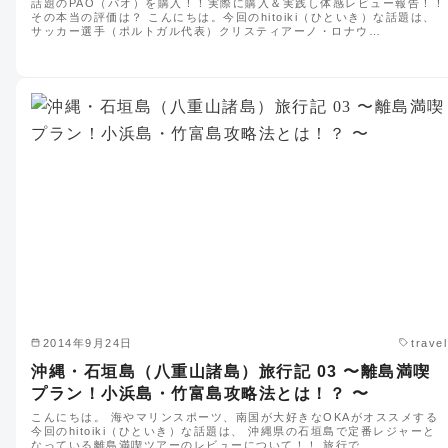
話題のPAO（パオ）を購入！！実際に購入＆実践し体感レビュー報告！！
その本当の評価は？ こんにちは。今回のhitoiki（ひといき）な話題は、
サッカー選手（ポルトガル代表）クリスティアーノ・ロナウ…
2014年9月24日
travel
沖縄・石垣島（八重山諸島）旅行記 03 〜離島満喫
プラン！小浜島・竹富島攻略法とは！？ 〜
こんにちは。 海やマリンスポーツ、南国が大好きなOKAがオススメする
今回のhitoiki（ひといき）な話題は、 沖縄県の石垣島で定番レジャーと
なっている離島満喫ツアーのレビューについて！！ 旅行で…