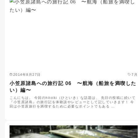
2014年8月27日
7月
小笠原諸島への旅行記 06 〜航海（船旅を満喫した
い）編〜
こんにちは。 今回のhitoiki（ひといき）な話題は、 先日の投稿に続いて
『小笠原諸島』の旅行記を体験談やレビューとして記していきます！ 今
回は小笠原旅行を満喫するために必要なポイントでもある …